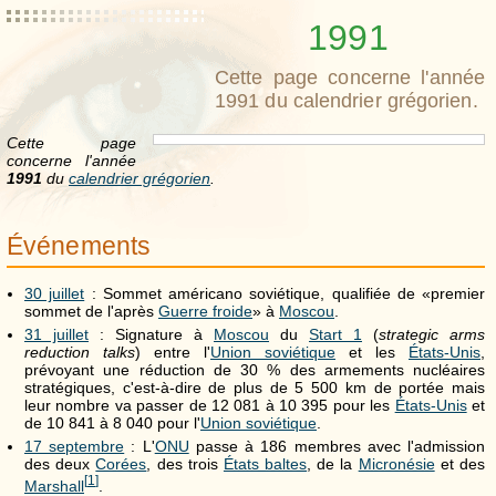
1991
Cette page concerne l'année
1991 du calendrier grégorien.
Cette page
concerne l'année
1991
du
calendrier grégorien
.
Événements
30 juillet
: Sommet américano soviétique, qualifiée de «premier
sommet de l'après
Guerre froide
» à
Moscou
.
31 juillet
: Signature à
Moscou
du
Start 1
(
strategic arms
reduction talks
) entre l'
Union soviétique
et les
États-Unis
,
prévoyant une réduction de 30 % des armements nucléaires
stratégiques, c'est-à-dire de plus de 5 500 km de portée mais
leur nombre va passer de 12 081 à 10 395 pour les
États-Unis
et
de 10 841 à 8 040 pour l'
Union soviétique
.
17 septembre
: L'
ONU
passe à 186 membres avec l'admission
des deux
Corées
, des trois
États baltes
, de la
Micronésie
et des
[
1
]
Marshall
.