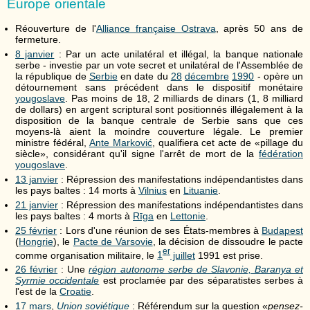
Europe orientale
Réouverture de l'
Alliance française Ostrava
, après 50 ans de
fermeture.
8 janvier
: Par un acte unilatéral et illégal, la banque nationale
serbe - investie par un vote secret et unilatéral de l'Assemblée de
la république de
Serbie
en date du
28
décembre
1990
- opère un
détournement sans précédent dans le dispositif monétaire
yougoslave
. Pas moins de 18, 2 milliards de dinars (1, 8 milliard
de dollars) en argent scriptural sont positionnés illégalement à la
disposition de la banque centrale de Serbie sans que ces
moyens-là aient la moindre couverture légale. Le premier
ministre fédéral,
Ante Marković
, qualifiera cet acte de «pillage du
siècle», considérant qu'il signe l'arrêt de mort de la
fédération
yougoslave
.
13 janvier
: Répression des manifestations indépendantistes dans
les pays baltes : 14 morts à
Vilnius
en
Lituanie
.
21 janvier
: Répression des manifestations indépendantistes dans
les pays baltes : 4 morts à
Rīga
en
Lettonie
.
25 février
: Lors d'une réunion de ses États-membres à
Budapest
(
Hongrie
), le
Pacte de Varsovie
, la décision de dissoudre le pacte
er
comme organisation militaire, le
1
juillet
1991 est prise.
26 février
: Une
région autonome serbe de Slavonie, Baranya et
Syrmie occidentale
est proclamée par des séparatistes serbes à
l'est de la
Croatie
.
17 mars
,
Union soviétique
: Référendum sur la question «
pensez-