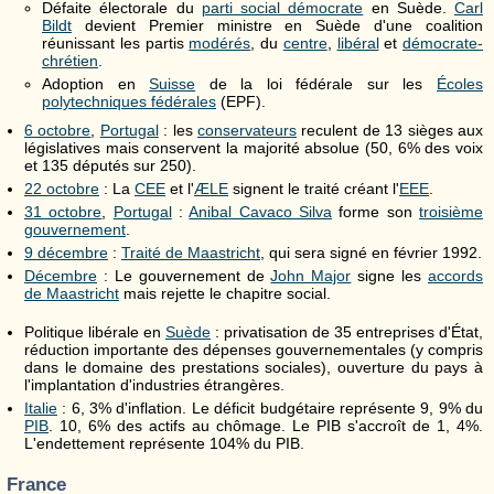
Défaite électorale du
parti social démocrate
en Suède.
Carl
Bildt
devient Premier ministre en Suède d'une coalition
réunissant les partis
modérés
, du
centre
,
libéral
et
démocrate-
chrétien
.
Adoption en
Suisse
de la loi fédérale sur les
Écoles
polytechniques fédérales
(EPF).
6 octobre
,
Portugal
: les
conservateurs
reculent de 13 sièges aux
législatives mais conservent la majorité absolue (50, 6% des voix
et 135 députés sur 250).
22 octobre
: La
CEE
et l'
ÆLE
signent le traité créant l'
EEE
.
31 octobre
,
Portugal
:
Anibal Cavaco Silva
forme son
troisième
gouvernement
.
9 décembre
:
Traité de Maastricht
, qui sera signé en février 1992.
Décembre
: Le gouvernement de
John Major
signe les
accords
de Maastricht
mais rejette le chapitre social.
Politique libérale en
Suède
: privatisation de 35 entreprises d'État,
réduction importante des dépenses gouvernementales (y compris
dans le domaine des prestations sociales), ouverture du pays à
l'implantation d'industries étrangères.
Italie
: 6, 3% d'inflation. Le déficit budgétaire représente 9, 9% du
PIB
. 10, 6% des actifs au chômage. Le PIB s'accroît de 1, 4%.
L'endettement représente 104% du PIB.
France