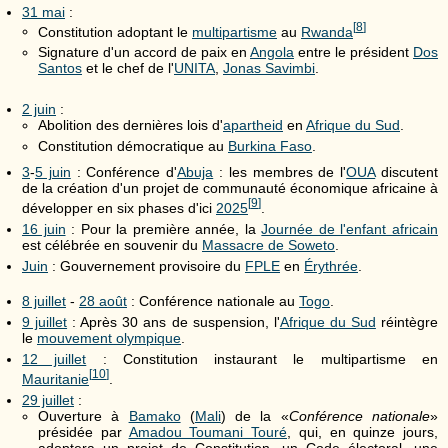
31 mai
:
[
8
]
Constitution adoptant le
multipartisme
au
Rwanda
Signature d'un accord de paix en
Angola
entre le président
Dos
Santos
et le chef de l'
UNITA
,
Jonas Savimbi
.
2 juin
:
Abolition des dernières lois d'
apartheid
en
Afrique du Sud
.
Constitution démocratique au
Burkina Faso
.
3
-
5 juin
: Conférence d'
Abuja
: les membres de l'
OUA
discutent
de la création d'un projet de communauté économique africaine à
[
9
]
développer en six phases d'ici
2025
.
16 juin
: Pour la première année, la
Journée de l'enfant africain
est célébrée en souvenir du
Massacre de Soweto
.
Juin
: Gouvernement provisoire du
FPLE
en
Érythrée
.
8 juillet
-
28 août
: Conférence nationale au
Togo
.
9 juillet
: Après 30 ans de suspension, l'
Afrique du Sud
réintègre
le
mouvement olympique
.
12 juillet
: Constitution instaurant le multipartisme en
[
10
]
Mauritanie
.
29 juillet
:
Ouverture à
Bamako
(
Mali
) de la «
Conférence nationale
»
présidée par
Amadou Toumani Touré
, qui, en quinze jours,
adoptera un projet de Constitution, un Code électoral, une