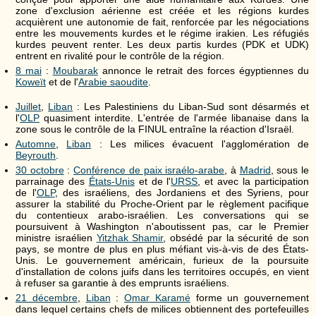
zone d'exclusion aérienne est créée et les régions kurdes
acquièrent une autonomie de fait, renforcée par les négociations
entre les mouvements kurdes et le régime irakien. Les réfugiés
kurdes peuvent renter. Les deux partis kurdes (PDK et UDK)
entrent en rivalité pour le contrôle de la région.
8 mai
:
Moubarak
annonce le retrait des forces égyptiennes du
Koweït
et de l'
Arabie saoudite
.
Juillet
,
Liban
: Les Palestiniens du Liban-Sud sont désarmés et
l'
OLP
quasiment interdite. L'entrée de l'armée libanaise dans la
zone sous le contrôle de la FINUL entraîne la réaction d'Israël.
Automne
,
Liban
: Les milices évacuent l'agglomération de
Beyrouth
.
30 octobre
:
Conférence de paix israélo-arabe
, à
Madrid
, sous le
parrainage des
États-Unis
et de l'
URSS
, et avec la participation
de l'
OLP
, des israéliens, des Jordaniens et des Syriens, pour
assurer la stabilité du Proche-Orient par le règlement pacifique
du contentieux arabo-israélien. Les conversations qui se
poursuivent à Washington n'aboutissent pas, car le Premier
ministre israélien
Yitzhak Shamir
, obsédé par la sécurité de son
pays, se montre de plus en plus méfiant vis-à-vis de des États-
Unis. Le gouvernement américain, furieux de la poursuite
d'installation de colons juifs dans les territoires occupés, en vient
à refuser sa garantie à des emprunts israéliens.
21 décembre
,
Liban
:
Omar Karamé
forme un gouvernement
dans lequel certains chefs de milices obtiennent des portefeuilles