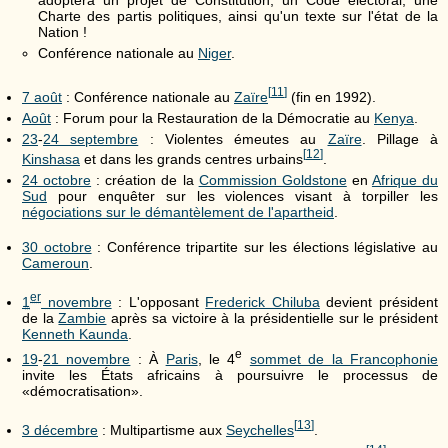
Charte des partis politiques, ainsi qu'un texte sur l'état de la
Nation !
Conférence nationale au
Niger
.
[
11
]
7 août
: Conférence nationale au
Zaïre
(fin en 1992).
Août
: Forum pour la Restauration de la Démocratie au
Kenya
.
23
-
24 septembre
: Violentes émeutes au
Zaïre
. Pillage à
[
12
]
Kinshasa
et dans les grands centres urbains
.
24 octobre
: création de la
Commission Goldstone
en
Afrique du
Sud
pour enquêter sur les violences visant à torpiller les
négociations sur le démantèlement de l'apartheid
.
30 octobre
: Conférence tripartite sur les élections législative au
Cameroun
.
er
1
novembre
: L'opposant
Frederick Chiluba
devient président
de la
Zambie
après sa victoire à la présidentielle sur le président
Kenneth Kaunda
.
e
19
-
21 novembre
: À
Paris
, le 4
sommet de la Francophonie
invite les États africains à poursuivre le processus de
«démocratisation».
[
13
]
3 décembre
: Multipartisme aux
Seychelles
.