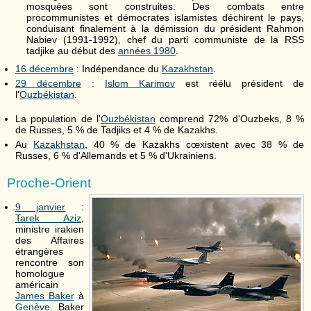
mosquées sont construites. Des combats entre
procommunistes et démocrates islamistes déchirent le pays,
conduisant finalement à la démission du président Rahmon
Nabiev (1991-1992), chef du parti communiste de la RSS
tadjike au début des
années 1980
.
16 décembre
: Indépendance du
Kazakhstan
.
29 décembre
:
Islom Karimov
est réélu président de
l'
Ouzbékistan
.
La population de l'
Ouzbékistan
comprend 72% d'Ouzbeks, 8 %
de Russes, 5 % de Tadjiks et 4 % de Kazakhs.
Au
Kazakhstan
, 40 % de Kazakhs cœxistent avec 38 % de
Russes, 6 % d'Allemands et 5 % d'Ukrainiens.
Proche-Orient
9 janvier
:
Tarek Aziz
,
ministre irakien
des Affaires
étrangères
rencontre son
homologue
américain
James Baker
à
Genève
. Baker