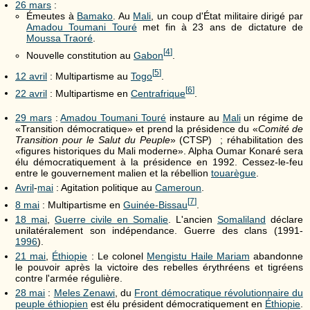
26 mars
:
Émeutes à
Bamako
. Au
Mali
, un coup d'État militaire dirigé par
Amadou Toumani Touré
met fin à 23 ans de dictature de
Moussa Traoré
.
[
4
]
Nouvelle constitution au
Gabon
.
[
5
]
12 avril
: Multipartisme au
Togo
.
[
6
]
22 avril
: Multipartisme en
Centrafrique
.
29 mars
:
Amadou Toumani Touré
instaure au
Mali
un régime de
«Transition démocratique» et prend la présidence du «
Comité de
Transition pour le Salut du Peuple
» (CTSP) ; réhabilitation des
«figures historiques du Mali moderne». Alpha Oumar Konaré sera
élu démocratiquement à la présidence en 1992. Cessez-le-feu
entre le gouvernement malien et la rébellion
touarègue
.
Avril
-
mai
: Agitation politique au
Cameroun
.
[
7
]
8 mai
: Multipartisme en
Guinée-Bissau
.
18 mai
,
Guerre civile en Somalie
. L'ancien
Somaliland
déclare
unilatéralement son indépendance. Guerre des clans (1991-
1996
).
21 mai
,
Éthiopie
: Le colonel
Mengistu Haile Mariam
abandonne
le pouvoir après la victoire des rebelles érythréens et tigréens
contre l'armée régulière.
28 mai
:
Meles Zenawi
, du
Front démocratique révolutionnaire du
peuple éthiopien
est élu président démocratiquement en
Éthiopie
.