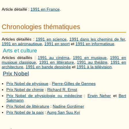
Article détaillé :
1991 en France
.
Chronologies thématiques
Articles détaillés :
1991 en science
,
1991 dans les chemins de fer
,
1991 en aéronautique
,
1991 en sport
et
1991 en informatique
.
Arts et culture
Articles détaillés :
1991 au cinéma
,
1991 en musique
,
1991 en
musique classique
,
1991 en littérature
,
1991 au théâtre
,
1991 en
architecture
,
1991 en bande dessinée
et
1991 à la télévision
.
Prix Nobel
Prix Nobel de physique
:
Pierre-Gilles de Gennes
Prix Nobel de chimie
:
Richard R. Ernst
Prix Nobel de physiologie ou médecine
:
Erwin Neher
et
Bert
Sakmann
Prix Nobel de littérature
:
Nadine Gordimer
Prix Nobel de la paix
:
Aung San Suu Kyi