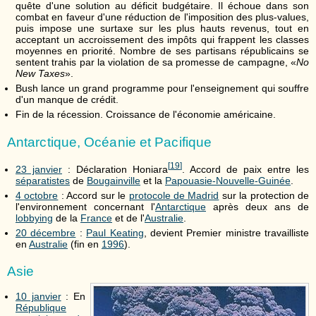
quête d'une solution au déficit budgétaire. Il échoue dans son
combat en faveur d'une réduction de l'imposition des plus-values,
puis impose une surtaxe sur les plus hauts revenus, tout en
acceptant un accroissement des impôts qui frappent les classes
moyennes en priorité. Nombre de ses partisans républicains se
sentent trahis par la violation de sa promesse de campagne, «
No
New Taxes
».
Bush lance un grand programme pour l'enseignement qui souffre
d'un manque de crédit.
Fin de la récession. Croissance de l'économie américaine.
Antarctique, Océanie et Pacifique
[
19
]
23 janvier
: Déclaration Honiara
. Accord de paix entre les
séparatistes
de
Bougainville
et la
Papouasie-Nouvelle-Guinée
.
4 octobre
: Accord sur le
protocole de Madrid
sur la protection de
l'environnement concernant l'
Antarctique
après deux ans de
lobbying
de la
France
et de l'
Australie
.
20 décembre
:
Paul Keating
, devient Premier ministre travailliste
en
Australie
(fin en
1996
).
Asie
10 janvier
: En
République