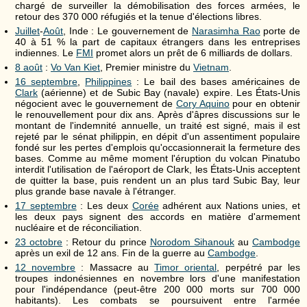
chargé de surveiller la démobilisation des forces armées, le
retour des 370 000 réfugiés et la tenue d'élections libres.
Juillet
-
Août
, Inde : Le gouvernement de
Narasimha Rao
porte de
40 à 51 % la part de capitaux étrangers dans les entreprises
indiennes. Le
FMI
promet alors un prêt de 6 milliards de dollars.
8 août
:
Vo Van Kiet
, Premier ministre du
Vietnam
.
16 septembre
,
Philippines
: Le bail des bases américaines de
Clark
(aérienne) et de Subic Bay (navale) expire. Les États-Unis
négocient avec le gouvernement de
Cory Aquino
pour en obtenir
le renouvellement pour dix ans. Après d'âpres discussions sur le
montant de l'indemnité annuelle, un traité est signé, mais il est
rejeté par le sénat philippin, en dépit d'un assentiment populaire
fondé sur les pertes d'emplois qu'occasionnerait la fermeture des
bases. Comme au même moment l'éruption du volcan Pinatubo
interdit l'utilisation de l'aéroport de Clark, les États-Unis acceptent
de quitter la base, puis rendent un an plus tard Subic Bay, leur
plus grande base navale à l'étranger.
17 septembre
: Les deux
Corée
adhérent aux Nations unies, et
les deux pays signent des accords en matière d'armement
nucléaire et de réconciliation.
23 octobre
: Retour du prince
Norodom Sihanouk
au
Cambodge
après un exil de 12 ans. Fin de la guerre au
Cambodge
.
12 novembre
: Massacre au
Timor oriental
, perpétré par les
troupes indonésiennes en novembre lors d'une manifestation
pour l'indépendance (peut-être 200 000 morts sur 700 000
habitants). Les combats se poursuivent entre l'armée