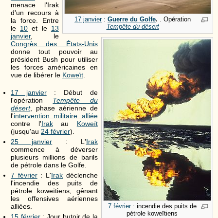
menace l'Irak
d'un recours à
17 janvier
:
Guerre du Golfe
.
. Opération
la force. Entre
Tempête du désert
le
10
et le
13
janvier
, le
Congrès des États-Unis
donne tout pouvoir au
président Bush pour utiliser
les forces américaines en
vue de libérer le
Koweït
.
17 janvier
: Début de
l'opération
Tempête du
désert
, phase aérienne de
l'
intervention militaire alliée
contre l'
Irak
au
Koweït
(jusqu'au
24 février
).
25 janvier
: L'
Irak
commence à déverser
plusieurs millions de barils
de pétrole dans le Golfe.
7 février
: L'
Irak
déclenche
l'incendie des puits de
pétrole koweïtiens, gênant
les offensives aériennes
alliées.
7 février
: incendie des puits de
pétrole koweïtiens
15 février
: Jour butoir de la