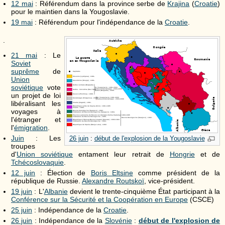
12 mai
: Référendum dans la province serbe de
Krajina
(
Croatie
)
pour le maintien dans la Yougoslavie.
19 mai
: Référendum pour l'indépendance de la
Croatie
.
.
21 mai
: Le
Soviet
suprême
de
Union
soviétique
vote
un projet de loi
libéralisant les
voyages à
l'étranger et
l'
émigration
.
Juin
: Les
26 juin
:
début de l'explosion de la Yougoslavie
troupes
d'
Union soviétique
entament leur retrait de
Hongrie
et de
Tchécoslovaquie
.
12 juin
: Élection de
Boris Eltsine
comme président de la
république de Russie.
Alexandre Routskoï
, vice-président.
19 juin
: L'
Albanie
devient le trente-cinquième État participant à la
Conférence sur la Sécurité et la Coopération en Europe
(CSCE)
25 juin
: Indépendance de la
Croatie
.
26 juin
: Indépendance de la
Slovénie
:
début de l'explosion de