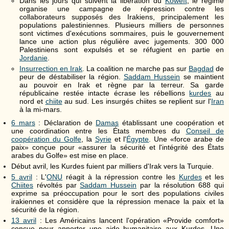
Dans les jours qui suivent la libération du
Koweït
, le régime
organise une campagne de répression contre les
collaborateurs supposés des Irakiens, principalement les
populations palestiniennes. Plusieurs milliers de personnes
sont victimes d'exécutions sommaires, puis le gouvernement
lance une action plus régulière avec jugements. 300 000
Palestiniens sont expulsés et se réfugient en partie en
Jordanie
.
Insurrection en Irak
. La coalition ne marche pas sur
Bagdad
de
peur de déstabiliser la région.
Saddam Hussein
se maintient
au pouvoir en Irak et règne par la terreur. Sa garde
républicaine restée intacte écrase les rébellions
kurdes
au
nord et
chiite
au sud. Les insurgés chiites se replient sur l'
Iran
à la mi-mars.
6 mars
: Déclaration de
Damas
établissant une coopération et
une coordination entre les États membres du
Conseil de
coopération du Golfe
, la
Syrie
et l'
Égypte
. Une «force arabe de
paix» conçue pour «assurer la sécurité et l'intégrité des États
arabes du Golfe» est mise en place.
Début avril, les Kurdes fuient par milliers d'Irak vers la Turquie.
5 avril
: L'
ONU
réagit à la répression contre les
Kurdes
et les
Chiites
révoltés par
Saddam Hussein
par la résolution 688 qui
exprime sa préoccupation pour le sort des populations civiles
irakiennes et considère que la répression menace la paix et la
sécurité de la région.
13 avril
: Les Américains lancent l'opération «Provide comfort»
conçue pour apporter une aide humanitaire aux Kurdes. Une