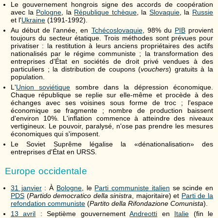
Le gouvernement hongrois signe des accords de coopération
avec la
Pologne
, la
République tchèque
, la
Slovaquie
, la
Russie
et l'
Ukraine
(1991-1992).
Au début de l'année, en
Tchécoslovaquie
, 98% du
PIB
provient
toujours du secteur étatique. Trois méthodes sont prévues pour
privatiser : la restitution à leurs anciens propriétaires des actifs
nationalisés par le régime communiste ; la transformation des
entreprises d'État en sociétés de droit privé vendues à des
particuliers ; la distribution de coupons (
vouchers
) gratuits à la
population.
L'
Union soviétique
sombre dans la dépression économique.
Chaque république se replie sur elle-même et procède à des
échanges avec ses voisines sous forme de troc ; l'espace
économique se fragmente ; nombre de production baissent
d'environ 10%. L'inflation commence à atteindre des niveaux
vertigineux. Le pouvoir, paralysé, n'ose pas prendre les mesures
économiques qui s'imposent.
Le Soviet Suprême légalise la «dénationalisation» des
entreprises d'État en URSS.
Europe occidentale
31 janvier
: À
Bologne
, le
Parti communiste italien
se scinde en
PDS
(
Partido democratico della sinistra
, majoritaire) et
Parti de la
refondation communiste
(
Partito della Rifondazione Comunista
).
13 avril
: Septième gouvernement
Andreotti
en
Italie
(fin le