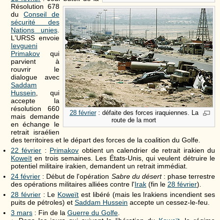
Résolution 678
du
Conseil de
sécurité des
Nations unies
.
L'URSS envoie
Ievgueni
Primakov
qui
parvient à
rouvrir le
dialogue avec
Saddam
Hussein
, qui
accepte la
résolution 660
28 février
: défaite des forces iraquiennes. La
mais demande
route de la mort
en échange le
retrait israélien
des territoires et le départ des forces de la coalition du Golfe.
22 février
:
Primakov
obtient un calendrier de retrait irakien du
Koweït
en trois semaines. Les États-Unis, qui veulent détruire le
potentiel militaire irakien, demandent un retrait immédiat.
24 février
: Début de l'opération
Sabre du désert
: phase terrestre
des opérations militaires alliées contre l'
Irak
(fin le
28 février
).
28 février
: Le
Koweït
est libéré (mais les Irakiens incendient ses
puits de pétroles) et
Saddam Hussein
accepte un cessez-le-feu.
3 mars
: Fin de la
Guerre du Golfe
.