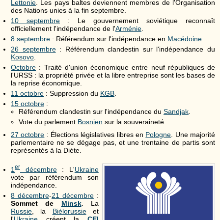
Lettonie
. Les pays baltes deviennent membres de l'Organisation
des Nations unies à la fin septembre.
10 septembre
: Le gouvernement soviétique reconnaît
officiellement l'indépendance de l'
Arménie
.
8 septembre
: Référendum sur l'indépendance en
Macédoine
.
26 septembre
: Référendum clandestin sur l'indépendance du
Kosovo
.
Octobre
: Traité d'union économique entre neuf républiques de
l'URSS : la propriété privée et la libre entreprise sont les bases de
la reprise économique.
11 octobre
: Suppression du
KGB
.
15 octobre
:
Référendum clandestin sur l'indépendance du
Sandjak
.
Vote du parlement
Bosnien
sur la souveraineté.
27 octobre
: Élections législatives libres en
Pologne
. Une majorité
parlementaire ne se dégage pas, et une trentaine de partis sont
représentés à la Diète.
er
1
décembre
: L'
Ukraine
vote par référendum son
indépendance.
8 décembre
-
21 décembre
:
Sommet de
Minsk
. La
Russie
, la
Biélorussie
et
l'
Ukraine
créent la
CEI