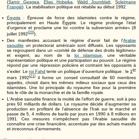
(
Samir Geagea
,
Elias Hobeika
,
Walid Joumblatt
,
Soleimane
Frangié
). La stabilisation politique est rétablie au début 1992.
Égypte
: Épreuve de force des islamistes contre le régime,
principalement en Haute Égypte. Le régime prolonge l'état
d'urgence et proclame une loi «contre la subversion armée» (8
[
20
]
juillet 1992
).
Des manifestes accusant le régime d'avoir fait de l'
Arabie
saoudite
un protectorat américain sont diffusés. Les opposants
se regroupent dans un «comité de défense des droits légitimes»
et exigent, au nom de la
loi islamique
, une véritable
représentation politique et une participation au pouvoir. Le régime
répond par une répression policière et contraint les opposants à
er
s'exiler. Le
roi Fahd
tente un politique d'ouverture politique : le
1
[
21
]
mars 1992
il forme un conseil consultatif de 60 membres
appelés, choisit dans les mêmes milieux sociaux que ceux des
islamistes. Une loi principale du royaume fixe pour la première
fois le rôle de la monarchie et de la famille royale.
L'Arabie saoudite finance la moitié de l'effort de guerre, soit à peu
près 50 milliards de dollars. Le royaume décide d'augmenter sa
production en profitant de l'absence de l'Irak sur le marché et
passe de 5, 4 millions de barils par jours en 1990 à 8 millions en
1991. Ces mesures n'empêchent pas l'Arabie saoudite de
connaître une crise financière, accentuée par des achats massifs
et inreconnus d'armements.