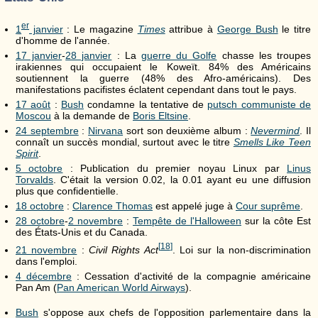
er
1
janvier
: Le magazine
Times
attribue à
George Bush
le titre
d'homme de l'année.
17 janvier
-
28 janvier
: La
guerre du Golfe
chasse les troupes
irakiennes qui occupaient le Koweït. 84% des Américains
soutiennent la guerre (48% des Afro-américains). Des
manifestations pacifistes éclatent cependant dans tout le pays.
17 août
:
Bush
condamne la tentative de
putsch communiste de
Moscou
à la demande de
Boris Eltsine
.
24 septembre
:
Nirvana
sort son deuxième album :
Nevermind
. Il
connaît un succès mondial, surtout avec le titre
Smells Like Teen
Spirit
.
5 octobre
: Publication du premier noyau Linux par
Linus
Torvalds
. C'était la version 0.02, la 0.01 ayant eu une diffusion
plus que confidentielle.
18 octobre
:
Clarence Thomas
est appelé juge à
Cour suprême
.
28 octobre
-
2 novembre
:
Tempête de l'Halloween
sur la côte Est
des États-Unis et du Canada.
[
18
]
21 novembre
:
Civil Rights Act
. Loi sur la non-discrimination
dans l'emploi.
4 décembre
: Cessation d'activité de la compagnie américaine
Pan Am (
Pan American World Airways
).
Bush
s'oppose aux chefs de l'opposition parlementaire dans la