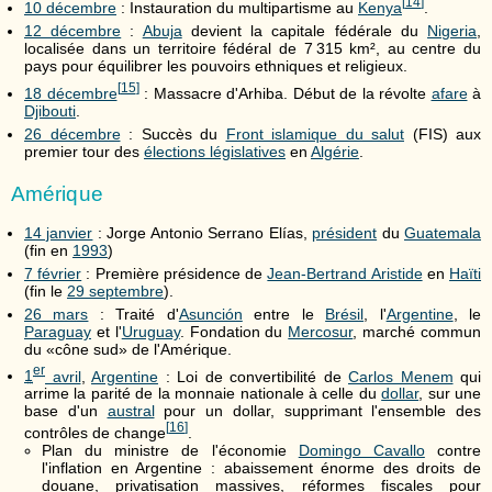
[
14
]
10 décembre
: Instauration du multipartisme au
Kenya
.
12 décembre
:
Abuja
devient la capitale fédérale du
Nigeria
,
localisée dans un territoire fédéral de 7 315 km², au centre du
pays pour équilibrer les pouvoirs ethniques et religieux.
[
15
]
18 décembre
: Massacre d'Arhiba. Début de la révolte
afare
à
Djibouti
.
26 décembre
: Succès du
Front islamique du salut
(FIS) aux
premier tour des
élections législatives
en
Algérie
.
Amérique
14 janvier
: Jorge Antonio Serrano Elías,
président
du
Guatemala
(fin en
1993
)
7 février
: Première présidence de
Jean-Bertrand Aristide
en
Haïti
(fin le
29 septembre
).
26 mars
: Traité d'
Asunción
entre le
Brésil
, l'
Argentine
, le
Paraguay
et l'
Uruguay
. Fondation du
Mercosur
, marché commun
du «cône sud» de l'Amérique.
er
1
avril
,
Argentine
: Loi de convertibilité de
Carlos Menem
qui
arrime la parité de la monnaie nationale à celle du
dollar
, sur une
base d'un
austral
pour un dollar, supprimant l'ensemble des
[
16
]
contrôles de change
.
Plan du ministre de l'économie
Domingo Cavallo
contre
l'inflation en Argentine : abaissement énorme des droits de
douane, privatisation massives, réformes fiscales pour