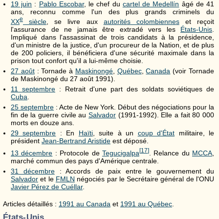
19 juin
:
Pablo Escobar
, le chef du
cartel de Medellín
âgé de 41
ans, reconnu comme l'un des plus grands criminels du
e
XX
siècle
, se livre aux
autorités colombiennes
et reçoit
l'assurance de ne jamais être extradé vers les
États-Unis
.
Impliqué dans l'assassinat de trois candidats à la présidence,
d'un ministre de la justice, d'un procureur de la Nation, et de plus
de 200 policiers, il bénéficiera d'une sécurité maximale dans la
prison tout confort qu'il a lui-même choisie.
27 août
: Tornade à
Maskinongé
,
Québec
,
Canada
(voir Tornade
de Maskinongé du 27 août 1991).
11 septembre
: Retrait d'une part des soldats soviétiques de
Cuba
.
25 septembre
: Acte de New York. Début des négociations pour la
fin de la guerre civile au
Salvador
(1991-1992). Elle a fait 80 000
morts en douze ans.
29 septembre
: En
Haïti
, suite à un
coup d'État
militaire, le
président
Jean-Bertrand Aristide
est déposé.
[
17
]
13 décembre
: Protocole de
Tegucigalpa
. Relance du
MCCA
,
marché commun des pays d'Amérique centrale.
31 décembre
: Accords de paix entre le gouvernement du
Salvador
et le
FMLN
négociés par le Secrétaire général de l'ONU
Javier Pérez de Cuéllar
.
Articles détaillés :
1991 au Canada
et
1991 au Québec
.
États-Unis