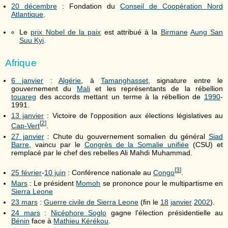
20 décembre
: Fondation du
Conseil de Coopération Nord
Atlantique
.
Le
prix Nobel de la paix
est attribué à la
Birmane
Aung San
Suu Kyi
.
Afrique
6 janvier
:
Algérie
, à
Tamanghasset
, signature entre le
gouvernement du
Mali
et les représentants de la rébellion
touareg
des accords mettant un terme à la rébellion de
1990
-
1991.
13 janvier
: Victoire de l'opposition aux élections législatives au
[
2
]
Cap-Vert
.
27 janvier
: Chute du gouvernement somalien du général
Siad
Barre
, vaincu par le
Congrès de la Somalie unifiée
(CSU) et
remplacé par le chef des rebelles Ali Mahdi Muhammad.
[
3
]
25 février
-
10 juin
: Conférence nationale au
Congo
.
Mars
: Le président
Momoh
se prononce pour le multipartisme en
Sierra Leone
23 mars
:
Guerre civile de Sierra Leone
(fin le
18
janvier
2002
).
24 mars
:
Nicéphore Soglo
gagne l'élection présidentielle au
Bénin
face à
Mathieu Kérékou
.