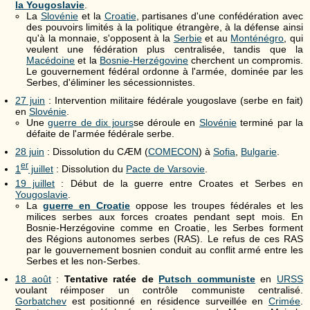
la Yougoslavie
.
La
Slovénie
et la
Croatie
, partisanes d'une confédération avec
des pouvoirs limités à la politique étrangère, à la défense ainsi
qu'à la monnaie, s'opposent à la
Serbie
et au
Monténégro
, qui
veulent une fédération plus centralisée, tandis que la
Macédoine
et la
Bosnie-Herzégovine
cherchent un compromis.
Le gouvernement fédéral ordonne à l'armée, dominée par les
Serbes, d'éliminer les sécessionnistes.
27 juin
: Intervention militaire fédérale yougoslave (serbe en fait)
en
Slovénie
.
Une
guerre de dix jours
se déroule en
Slovénie
terminé par la
défaite de l'armée fédérale serbe.
28 juin
: Dissolution du CÆM (
COMECON
) à
Sofia
,
Bulgarie
.
er
1
juillet
: Dissolution du
Pacte de Varsovie
.
19 juillet
: Début de la guerre entre Croates et Serbes en
Yougoslavie
.
La
guerre en Croatie
oppose les troupes fédérales et les
milices serbes aux forces croates pendant sept mois. En
Bosnie-Herzégovine comme en Croatie, les Serbes forment
des Régions autonomes serbes (RAS). Le refus de ces RAS
par le gouvernement bosnien conduit au conflit armé entre les
Serbes et les non-Serbes.
18 août
:
Tentative ratée de
Putsch communiste
en
URSS
voulant réimposer un contrôle communiste centralisé.
Gorbatchev
est positionné en résidence surveillée en
Crimée
.