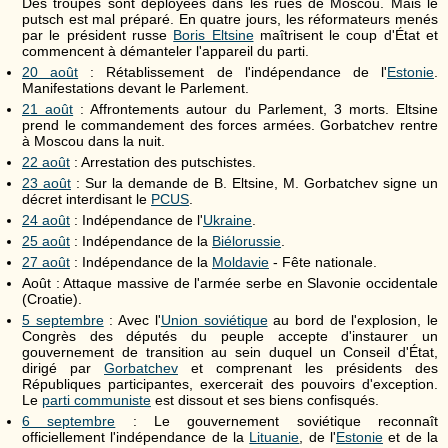
Des troupes sont déployées dans les rues de Moscou. Mais le
putsch est mal préparé. En quatre jours, les réformateurs menés
par le président russe
Boris Eltsine
maîtrisent le coup d'État et
commencent à démanteler l'appareil du parti.
20 août
: Rétablissement de l'indépendance de l'
Estonie
.
Manifestations devant le Parlement.
21 août
: Affrontements autour du Parlement, 3 morts. Eltsine
prend le commandement des forces armées. Gorbatchev rentre
à Moscou dans la nuit.
22 août
: Arrestation des putschistes.
23 août
: Sur la demande de B. Eltsine, M. Gorbatchev signe un
décret interdisant le
PCUS
.
24 août
: Indépendance de l'
Ukraine
.
25 août
: Indépendance de la
Biélorussie
.
27 août
: Indépendance de la
Moldavie
- Fête nationale.
Août : Attaque massive de l'armée serbe en Slavonie occidentale
(Croatie).
5 septembre
: Avec l'
Union soviétique
au bord de l'explosion, le
Congrès des députés du peuple accepte d'instaurer un
gouvernement de transition au sein duquel un Conseil d'État,
dirigé par
Gorbatchev
et comprenant les présidents des
Républiques participantes, exercerait des pouvoirs d'exception.
Le
parti communiste
est dissout et ses biens confisqués.
6 septembre
: Le gouvernement soviétique reconnaît
officiellement l'indépendance de la
Lituanie
, de l'
Estonie
et de la