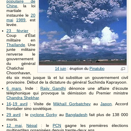
populaire de
Chine
, la loi
martiale
instaurée le
20
mai
1989
, est
levée.
23 février
:
Coup d'État
militaire en
Thaïlande
. Une
junte militaire
renverse le
gouvernement
du général
Chatichai
14 juin
: éruption du
Pinatubo
Choonhavan,
élu six mois jusque là et lui substitue un gouvernement civil
provisoire. Début de la dictature du général Suchinda Kaprayoon.
6 mars
, Inde :
Rajiv Gandhi
dénonce une affaire d'écoute
téléphonique qui provoque la démission du Premier ministre
Chandra Shekhar
.
16
-
19 avril
: Visite de
Mikhaïl Gorbatchev
au
Japon
. Accord
frontalier sino soviétique.
29 avril
: le
cyclone Gorky
au
Bangladesh
fait plus de 138 000
morts.
12 mai
,
Népal
: le
PCN
gagne les premières élections
multipartites organisées depuis trente-deux ans.