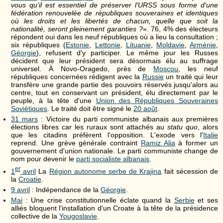
vous qu'il est essentiel de préserver l'URSS sous forme d'une
fédération renouvelée de républiques souveraines et identiques
où les droits et les libertés de chacun, quelle que soit la
nationalité, seront pleinement garanties ?
». 76, 4% des électeurs
répondent oui dans les neuf républiques où a lieu la consultation ;
six républiques (
Estonie
,
Lettonie
,
Lituanie
,
Moldavie
,
Arménie
,
Géorgie
), refusent d'y participer. Le même jour les Russes
décident que leur président sera désormais élu au suffrage
universel. À Novo-Oragedo, près de
Moscou
, les neuf
républiques concernées rédigent avec la
Russie
un traité qui leur
transfère une grande partie des pouvoirs réservés jusqu'alors au
centre, tout en conservant un président, élu directement par le
peuple, à la tête d'une
Union des Républiques Souveraines
Soviétiques
. Le traité doit être signé le
20 août
.
31 mars
: Victoire du parti communiste albanais aux premières
élections libres car les ruraux sont attachés au
statu quo
, alors
que les citadins préfèrent l'opposition. L'exode vers l'
Italie
reprend. Une grève générale contraint
Ramiz Alia
à former un
gouvernement d'union nationale. Le parti communiste change de
nom pour devenir le
parti socialiste albanais
.
er
1
avril
La
Région autonome serbe de Krajina
fait sécession de
la
Croatie
.
9 avril
: Indépendance de la
Géorgie
.
Mai
: Une crise constitutionnelle éclate quand la
Serbie
et ses
alliés bloquent l'installation d'un Croate à la tête de la présidence
collective de la
Yougoslavie
.