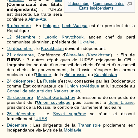
8 décembre
:
Communauté des
(Communauté des États
États indépendants
indépendants)
, l'URSS
est dissoute. Le traité sera
confirmé à
Alma-Ata
.
9 décembre
: En
Pologne
,
Lech Wałęsa
est élu président de la
République.
12 décembre
:
Leonid Kravtchouk
, ancien chef du parti
communiste ukrainien, président de l'
Ukraine
.
16 décembre
: le
Kazakhstan
devient indépendant.
21 décembre
, Conférence d'
Alma-Ata
(
Kazakhstan
) :
Fin de
l'URSS
: 7 autres républiques de l'URSS rejoignent la CEI :
l'organisation se dote d'un conseil des chefs d'état et d'un conseil
des chefs de gouvernement, la Russie récupère les armes
nucléaires de l'
Ukraine
, de la
Biélorussie
, du
Kazakhstan
.
24 décembre
: La
Russie
s'est vu consacrée par les Occidentaux
comme État continuateur de l'
Union soviétique
et lui succède au
Conseil de sécurité des Nations unies
.
25 décembre
:
Mikhaïl Gorbatchev
démissionne de son poste de
président de l'
Union soviétique
puis transmet à
Boris Eltsine
,
président de la Russie, le contrôle de l'armement nucléaire.
26 décembre
: Le
Soviet suprême
se réunit et dissout
formellement l'
URSS
.
Décembre
: Les dirigeants de la
Transnistrie
proclament leur
indépendance vis-à-vis de la
Moldavie
.