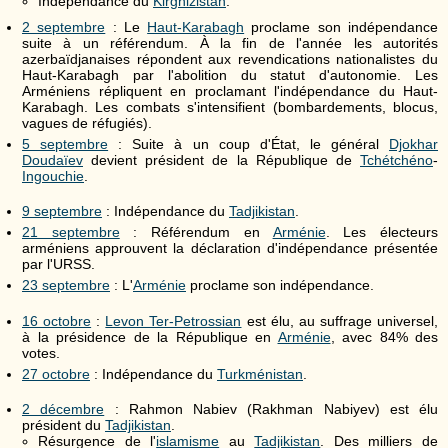
Indépendance du
Kirghizistan
.
2 septembre
: Le
Haut-Karabagh
proclame son indépendance
suite à un référendum. À la fin de l'année les autorités
azerbaïdjanaises répondent aux revendications nationalistes du
Haut-Karabagh par l'abolition du statut d'autonomie. Les
Arméniens répliquent en proclamant l'indépendance du Haut-
Karabagh. Les combats s'intensifient (bombardements, blocus,
vagues de réfugiés).
5 septembre
: Suite à un coup d'État, le général
Djokhar
Doudaïev
devient président de la République de
Tchétchéno
-
Ingouchie
.
9 septembre
: Indépendance du
Tadjikistan
.
21 septembre
: Référendum en
Arménie
. Les électeurs
arméniens approuvent la déclaration d'indépendance présentée
par l'URSS.
23 septembre
: L'
Arménie
proclame son indépendance.
16 octobre
:
Levon Ter-Petrossian
est élu, au suffrage universel,
à la présidence de la République en
Arménie
, avec 84% des
votes.
27 octobre
: Indépendance du
Turkménistan
.
2 décembre
: Rahmon Nabiev (Rakhman Nabiyev) est élu
président du
Tadjikistan
.
Résurgence de l'
islamisme
au
Tadjikistan
. Des milliers de