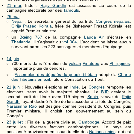
21 mai
, Inde :
Rajiv Gandhi
est assassiné au cours de la
campagne électorale par des
Tamouls
.
26 mai
:
Népal
: Le secrétaire général du parti du
Congrès népalais
,
Girija Prasad Koirala
, frère de Bisheswar Prasad Koirala, est
appelé Premier ministre.
un
Bœing 767
de la compagnie
Lauda Air
s'écrase en
Thaïlande
. Il s'agissait du
vol 004
. L'accident ne laisse aucun
survivant parmi les 223 passagers et membres d'équipage.
14 juin
:
700 morts dans l'éruption du
volcan
Pinatubo
aux
Philippines
.
Importante pluie de cendres.
L'
Assemblée des députés du peuple tibétain
adopte la
Charte
des Tibétains en exil
, future Constitution du Tibet.
21 juin
: Nouvelles élections en
Inde
. Le
Congrès
remporte les
élections, sans avoir la majorité absolue. Le
BJP
devient le
second parti de l'Inde avec 119 sièges.
Sonia
, veuve de
Rajiv
Gandhi
, ayant décliné l'offre de lui succéder à la tête du Congrès,
Narasimha Rao
est désigné comme président du Congrès, puis
Premier ministre. Il choisit son gouvernement au sein du
Congrès.
23 juillet
: Fin de la guerre civile au
Cambodge
. Accord de paix
entre les diverses factions cambodgiennes. Le pays est
positionné provisoirement sous tutelle des
Nations unies
, qui est