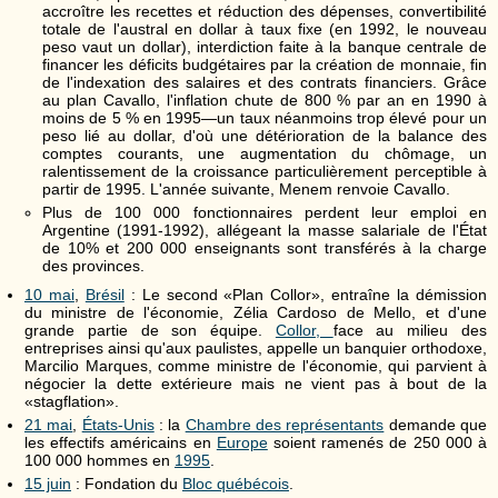
accroître les recettes et réduction des dépenses, convertibilité
totale de l'austral en dollar à taux fixe (en 1992, le nouveau
peso vaut un dollar), interdiction faite à la banque centrale de
financer les déficits budgétaires par la création de monnaie, fin
de l'indexation des salaires et des contrats financiers. Grâce
au plan Cavallo, l'inflation chute de 800 % par an en 1990 à
moins de 5 % en 1995—un taux néanmoins trop élevé pour un
peso lié au dollar, d'où une détérioration de la balance des
comptes courants, une augmentation du chômage, un
ralentissement de la croissance particulièrement perceptible à
partir de 1995. L'année suivante, Menem renvoie Cavallo.
Plus de 100 000 fonctionnaires perdent leur emploi en
Argentine (1991-1992), allégeant la masse salariale de l'État
de 10% et 200 000 enseignants sont transférés à la charge
des provinces.
10 mai
,
Brésil
: Le second «Plan Collor», entraîne la démission
du ministre de l'économie, Zélia Cardoso de Mello, et d'une
grande partie de son équipe.
Collor,
face au milieu des
entreprises ainsi qu'aux paulistes, appelle un banquier orthodoxe,
Marcilio Marques, comme ministre de l'économie, qui parvient à
négocier la dette extérieure mais ne vient pas à bout de la
«stagflation».
21 mai
,
États-Unis
: la
Chambre des représentants
demande que
les effectifs américains en
Europe
soient ramenés de 250 000 à
100 000 hommes en
1995
.
15 juin
: Fondation du
Bloc québécois
.