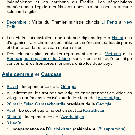
indonésienne et les partisans du Fretilin. Les négociations
menées sous l'égide des Nations unies n'aboutissent à aucune
solution tangible.
Décembre
: Visite du Premier ministre chinois
Li Peng
à
New
Delhi
.
Les États-Unis installent une antenne diplomatique à
Hanoï
afin
d'organiser la recherche des militaires américains portés disparus
et d'amorcer le renouveau diplomatique.
Des relations plus cordiales reprennent entre le
Vietnam
et la
République populaire de Chine
sans que soit réglé un litige
concernant les frontières maritimes entre les deux pays.
Asie centrale
et
Caucase
9 avril
: Indépendance de la
Géorgie
.
Au printemps, les troupes soviétiques entreprennent de vider les
villages arméniens localisés sur le territoire de l'
Azerbaïdjan
.
26 mai
:
Zviad Gamsakhourdia
président de la
Géorgie
.
Août
: Le soviet suprême est dissout au
Kazakhstan
.
30 août
: Indépendance de l'
Azerbaïdjan
.
31 août
:
er
Indépendance de l'
Ouzbékistan
(célébrée le
1
septembre
).