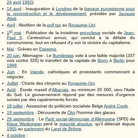
24
avril
1992
).
14 avril
: Inauguration à
Londres
de la
banque européenne pour
la reconstruction et le développement
, présidée par
Jacques
Attali
.
Avril
: Abolition de la
poll tax
au
Royaume-Uni
.
er
1
mai
: Publication de la troisième
encyclique
sociale de
Jean-
Paul II
,
Centesimus annus
, qui conclut à la défaite du
communisme, tout en refusant d'y voir la victoire du capitalisme.
Mai
: Grèves en
Espagne
.
20 juin
, Allemagne : Le
Bundestag
vote à une faible majorité (337
voix contre 320) le transfert de la capitale de
Bonn
à
Berlin
pour
1999
.
Juin
: En
Irlande
, catholiques et protestants commencent à
négocier.
Juillet
: Charte des citoyens au
Royaume-Uni
.
Août
: Exode massif d'
Albanais
, au minimum 20 000, vers l'Italie
du Sud. Le gouvernement répond par des mesures d'urgence
suivies par des rapatriements forcés.
18 juillet
: Assassinat du politicien socialiste Belge
André Cools
.
19 septembre
: Découverte de
Ötzi
l'homme des glaces.
29 septembre
: Le
Parti social-démocrate d'Allemagne
(SPD) de
Klaus Wedemeier
perd la
majorité absolue
, qu'il détenait depuis
1955
au
parlement
du
Land
de Brême
.
4 octobre
: