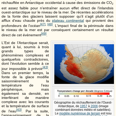
réchauffée en Antarctique occidental à cause des émissions de CO
2
est assez faible pour n'entraîner aucun effet direct de l'inlandsis
ouest-antarctique sur le niveau de la mer. De récentes accélérations
de la fonte des glaciers laissent supposer qu'il s'agit plutôt d'un
afflux d'eau chaude près du
plateau continental
qui provient des
[
47
]
,
[
48
]
profondeurs de l'océan
. L'impact final de la péninsule dans
le niveau de la mer est par conséquent certainement un résultat
[
49
]
direct de cet évènement
.
L'Est de l'Antarctique serait,
quant à lui, soumis à trois
grands types de
phénomènes complexes et
quelquefois contradictoires,
dont l'évolution semble à ce
[
43
]
jour impossible à prévoir
.
Dans un premier temps, la
fonte de la glace modifie
saisonnièrement la
température de l'eau
périphérique, mais
également sa densité, en
interférant de manière
complexe avec les courants
Géographie du réchauffement de l'Ouest-
et la température de surface
Antarctique, de
1957
à
2006
(image
[
43
]
combinant données météo et satellites).
de l'eau
. Par la suite,
Le
modèle numérique de terrain
est issu
l'appauvrissement de la