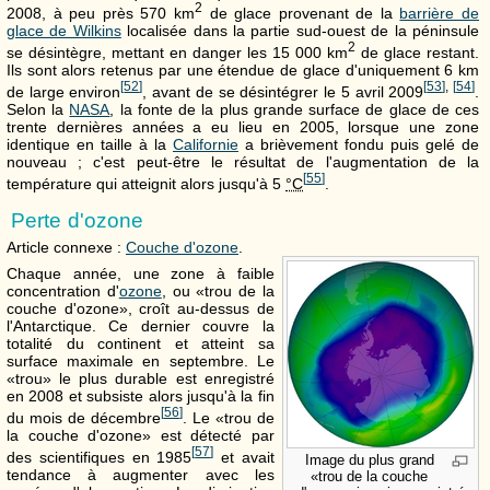
2
2008, à peu près
570 km
de glace provenant de la
barrière de
glace de Wilkins
localisée dans la partie sud-ouest de la péninsule
2
se désintègre, mettant en danger les
15 000 km
de glace restant.
Ils sont alors retenus par une étendue de glace d'uniquement
6 km
[
52
]
[
53
]
,
[
54
]
de large environ
, avant de se désintégrer le 5 avril 2009
.
Selon la
NASA
, la fonte de la plus grande surface de glace de ces
trente dernières années a eu lieu en 2005, lorsque une zone
identique en taille à la
Californie
a brièvement fondu puis gelé de
nouveau ; c'est peut-être le résultat de l'augmentation de la
[
55
]
température qui atteignit alors jusqu'à
5
°C
.
Perte d'ozone
Article connexe :
Couche d'ozone
.
Chaque année, une zone à faible
concentration d'
ozone
, ou «trou de la
couche d'ozone», croît au-dessus de
l'Antarctique. Ce dernier couvre la
totalité du continent et atteint sa
surface maximale en septembre. Le
«trou» le plus durable est enregistré
en 2008 et subsiste alors jusqu'à la fin
[
56
]
du mois de décembre
. Le «trou de
la couche d'ozone» est détecté par
[
57
]
des scientifiques en 1985
et avait
Image du plus grand
tendance à augmenter avec les
«trou de la couche