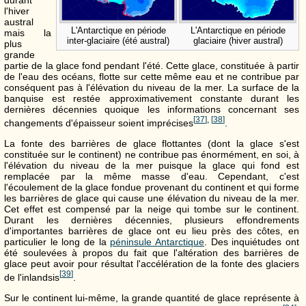
l'hiver
austral
L'Antarctique en période
L'Antarctique en période
mais la
inter-glaciaire (été austral)
glaciaire (hiver austral)
plus
grande
partie de la glace fond pendant l'été. Cette glace, constituée à partir
de l'eau des océans, flotte sur cette même eau et ne contribue par
conséquent pas à l'élévation du niveau de la mer. La surface de la
banquise est restée approximativement constante durant les
dernières décennies quoique les informations concernant ses
[
37
]
,
[
38
]
changements d'épaisseur soient imprécises
.
La fonte des barrières de glace flottantes (dont la glace s'est
constituée sur le continent) ne contribue pas énormément, en soi, à
l'élévation du niveau de la mer puisque la glace qui fond est
remplacée par la même masse d'eau. Cependant, c'est
l'écoulement de la glace fondue provenant du continent et qui forme
les barrières de glace qui cause une élévation du niveau de la mer.
Cet effet est compensé par la neige qui tombe sur le continent.
Durant les dernières décennies, plusieurs effondrements
d'importantes barrières de glace ont eu lieu près des côtes, en
particulier le long de la
péninsule Antarctique
. Des inquiétudes ont
été soulevées à propos du fait que l'altération des barrières de
glace peut avoir pour résultat l'accélération de la fonte des glaciers
[
39
]
de l'inlandsis
.
Sur le continent lui-même, la grande quantité de glace représente à