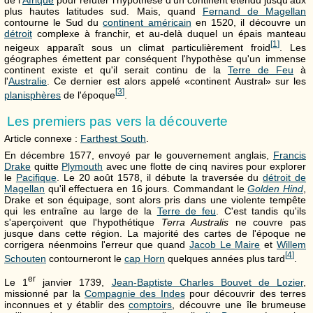
plus hautes latitudes sud. Mais, quand
Fernand de Magellan
contourne le Sud du
continent américain
en 1520, il découvre un
détroit
complexe à franchir, et au-delà duquel un épais manteau
[
1
]
neigeux apparaît sous un climat particulièrement froid
. Les
géographes émettent par conséquent l'hypothèse qu'un immense
continent existe et qu'il serait continu de la
Terre de Feu
à
l'
Australie
. Ce dernier est alors appelé «continent Austral» sur les
[
3
]
planisphères
de l'époque
.
Les premiers pas vers la découverte
Article connexe :
Farthest South
.
En décembre 1577, envoyé par le gouvernement anglais,
Francis
Drake
quitte
Plymouth
avec une flotte de cinq navires pour explorer
le
Pacifique
. Le 20 août 1578, il débute la traversée du
détroit de
Magellan
qu'il effectuera en 16 jours. Commandant le
Golden Hind
,
Drake et son équipage, sont alors pris dans une violente tempête
qui les entraîne au large de la
Terre de feu
. C'est tandis qu'ils
s'aperçoivent que l'hypothétique
Terra Australis
ne couvre pas
jusque dans cette région. La majorité des cartes de l'époque ne
corrigera néenmoins l'erreur que quand
Jacob Le Maire
et
Willem
[
4
]
Schouten
contourneront le
cap Horn
quelques années plus tard
.
er
Le 1
janvier 1739,
Jean-Baptiste Charles Bouvet de Lozier
,
missionné par la
Compagnie des Indes
pour découvrir des terres
inconnues et y établir des
comptoirs
, découvre une île brumeuse