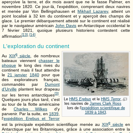
aperçoive la terre, et dix mois avant que ne le fasse Palmer, en
novembre 1820. Ce jour-là, l'expédition, comprenant deux navires
et menée par Von Bellingshausen et
Mikhaïl Lazarev
, atteint un
point localisé à
32 km
du continent et y aperçoit des champs de
glace. Le premier débarquement attesté sur le continent est réalisé
par le navigateur américain
John Davis
en Antarctique occidental le
7 février 1821, quoique plusieurs historiens contestent cette
[
13
]
,
[
14
]
affirmation
.
L'exploration du continent
e
Au
XIX
siècle
, de nombreux
bateaux viennent
chasser le
phoque
le long des rives du
continent mais il faut attendre
le
21 janvier
1840
pour que
des explorateurs français,
commandés par
Dumont
d'Urville
plantent leur drapeau
[
3
]
sur les terres antarctiques
.
Le
HMS
Erebus
et le
HMS
Terror
,
Quelques jours plus tard, c'est
les navires de
James Clark Ross
au tour de la flotte américaine
lors de l'
expédition scientifique de
de
Charles Wilkes
d'y
1839 à 1843
.
parvenir. Par la suite, en
1839
,
l'
expédition Erebus et Terror
e
est la principale expédition scientifique menée au
XIX
siècle
en
Antarctique par les Britanniques, grâce à une association entre la