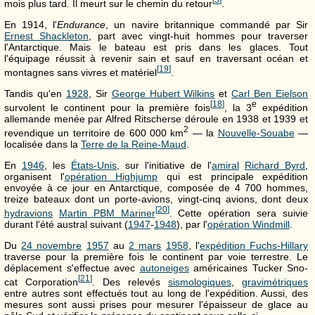
mois plus tard. Il meurt sur le chemin du retour
.
En 1914, l'
Endurance
, un navire britannique commandé par Sir
Ernest Shackleton
, part avec vingt-huit hommes pour traverser
l'Antarctique. Mais le bateau est pris dans les glaces. Tout
l'équipage réussit à revenir sain et sauf en traversant océan et
[
19
]
montagnes sans vivres et matériel
.
Tandis qu'en
1928
, Sir
George Hubert Wilkins
et
Carl Ben Eielson
[
18
]
e
survolent le continent pour la première fois
, la 3
expédition
allemande menée par Alfred Ritscherse déroule en 1938 et 1939 et
2
revendique un territoire de
600 000 km
— la
Nouvelle-Souabe
—
localisée dans la
Terre de la Reine-Maud
.
En
1946
, les
États-Unis
, sur l'initiative de l'
amiral
Richard Byrd
,
organisent l'
opération Highjump
qui est principale expédition
envoyée à ce jour en Antarctique, composée de 4 700 hommes,
treize bateaux dont un porte-avions, vingt-cinq avions, dont deux
[
20
]
hydravions
Martin PBM Mariner
. Cette opération sera suivie
durant l'été austral suivant (
1947
-
1948
), par l'
opération Windmill
.
Du
24 novembre
1957
au
2 mars
1958
, l'
expédition Fuchs-Hillary
traverse pour la première fois le continent par voie terrestre. Le
déplacement s'effectue avec
autoneiges
américaines Tucker Sno-
[
21
]
cat Corporation
. Des relevés
sismologiques
,
gravimétriques
entre autres sont effectués tout au long de l'expédition. Aussi, des
mesures sont aussi prises pour mesurer l'épaisseur de glace au