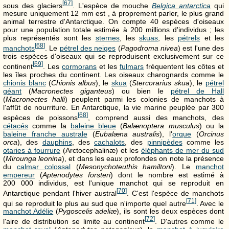
[
67
]
sous des glaciers
. L'espèce de mouche
Belgica antarctica
qui
mesure uniquement
12 mm
est , à proprement parler, le plus grand
animal terrestre d'Antarctique. On compte 40 espèces d'oiseaux
pour une population totale estimée à 200 millions d'individus ; les
plus représentés sont les
sternes
, les
skuas
, les
pétrels
et les
[
68
]
manchots
. Le
pétrel des neiges
(
Pagodroma nivea
) est l'une des
trois espèces d'oiseaux qui se reproduisent exclusivement sur ce
[
69
]
continent
. Les
cormorans
et les
fulmars
fréquentent les côtes et
les îles proches du continent. Les oiseaux charognards comme le
chionis blanc
(
Chionis albus
), le
skua
(
Stercorarius skua
), le
pétrel
géant
(
Macronectes giganteus
) ou bien le
pétrel de Hall
(
Macronectes halli
) peuplent parmi les colonies de manchots à
l'affût de nourriture. En Antarctique, la vie marine peuplée par 300
[
68
]
espèces de poissons
, comprend aussi des manchots, des
cétacés
comme la
baleine bleue
(
Balænoptera musculus
) ou la
baleine franche australe
(
Eubalæna australis
), l'
orque
(
Orcinus
orca
), des
dauphins
, des
cachalots
, des
pinnipèdes
comme les
otaries à fourrure
(
Arctocephalinæ
) et les
éléphants de mer du sud
(
Mirounga leonina
), et dans les eaux profondes on note la présence
du
calmar colossal
(
Mesonychoteuthis hamiltoni
). Le
manchot
empereur
(
Aptenodytes forsteri
) dont le nombre est estimé à
200 000
individus, est l'unique manchot qui se reproduit en
[
70
]
Antarctique pendant l'hiver austral
. C'est l'espèce de manchots
[
71
]
qui se reproduit le plus au sud que n'importe quel autre
. Avec le
manchot Adélie
(
Pygoscelis adeliæ
), ils sont les deux espèces dont
[
72
]
l'aire de distribution se limite au continent
. D'autres comme le