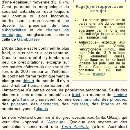
d'une épaisseur moyenne d'
1, 6 km
.
Page(s) en rapport avec
C'est pourquoi la morphologie du
ce sujet :
sous-sol antarctique reste toujours
peu connue ou alors inconnue,
tandis que progressivement se
... La calotte glaciaire de la
partie orientale du continent
dévoile la présence de
lacs
antarctique n'est plus
subglaciaires
et de
chaînes de
épargnée par la fonte qui
montagnes
subglaciaires comme
affectait déjà la partie Ouest
de ... (source :
)
rtbf
celle de
Gamburtsev
.
Antarctique» expliqué aux
enfants par Vikidia,
L'Antarctique est le continent le plus
l'encyclopédie junior... une
froid, le plus sec et le plus venteux.
superficie de 13, 9 millions
de kilomètres carrés,
Dans la mesure où il n'y tombe que
l'Antarctique est le continent
peu de précipitations, excepté sur
localisé au pôle Sud de la
ses parties côtières où elles sont de
Terre.... Cette page a été
consultée 4 196 fois....
l'ordre de
200 mm
par an, l'intérieur
(source :
)
fr.vikidia
du continent forme techniquement le
plus grand
désert
du monde. Il n'y a
pas d'habitat humain permanent et
l'Antarctique n'a jamais connu de population autochtone. Seuls des
plantes et des animaux adaptés au
froid
, au manque de
lumière
ainsi qu'à l'
aridité
y survivent, comme des
manchots
, des
phoques
,
des
poissons
, des
crustacés
, des
mousses
, des
lichens
et de
nombreux types d'
algues
.
Le nom «Antarctique» vient du grec
ἀνταρκτικός
(
antarktikós
), qui
veut dire «opposé à l'
Arctique
». Quoique des mythes et des
spéculations concernant une
Terra Australis
(«Terre Australe»)