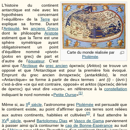
L'histoire du continent
antarctique est née avec les
hypothèses concernant
l'«équilibre» de la
Terre
qui
explique sa forme. Durant
l'
Antiquité
, les
anciens Grecs
dont le philosophe
Aristote
estiment que la Terre est une
sphère symétrique ayant
obligatoirement un point
d'équilibre nommé «pivot»
Carte du monde réalisée par
(
polos
en grec) de part et
Ptolémée
.
d'autre de l'
équateur
. C'est
ainsi que l'
Arctique
du
grec ancien
ἀρκτικός
(
Arktos
) se trouve un
opposé et que l'Antarctique est pour la première fois évoqué.
Emprunt du grec ancien
ἀνταρκτικός
(
antarktikós
), le mot
«Antarctique» se forme à partir de deux termes :
ant (i) -
(
ἀντί-
)
c'est-à-dire «ce qui est contraire, opposé» et
arktos
(
ἀρκτικός
dérivé
de
άρκτος
) qui veut dire «ours», en référence à la
constellation
[
1
]
indiquant le nord nommée «
Petite Ourse
»
.
e
Même si, au
II
siècle
, l'astronome grec
Ptolémée
est persuadé que
le continent existe, au point d'affirmer que ces terres sont reliées
[
2
]
aux autres continents, habitées et cultivées
, il faut attendre le
e
XV
siècle
, quand
Bartolomeu Dias
et
Vasco de Gama
parviennent
à passer ainsi qu'à contourner le
cap de Bonne-Espérance
au sud
de l'
Afrique
pour réfuter l'hypothèse d'un continent étendu jusqu'aux