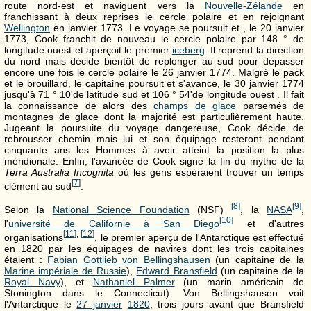
route nord-est et naviguent vers la
Nouvelle-Zélande
en
franchissant à deux reprises le cercle polaire et en rejoignant
Wellington
en janvier 1773. Le voyage se poursuit et , le 20 janvier
1773, Cook franchit de nouveau le cercle polaire par
148 °
de
longitude ouest et aperçoit le premier
iceberg
. Il reprend la direction
du nord mais décide bientôt de replonger au sud pour dépasser
encore une fois le cercle polaire le 26 janvier 1774. Malgré le pack
et le brouillard, le capitaine poursuit et s'avance, le 30 janvier 1774
jusqu'à
71 °
10'de latitude sud et
106 °
54'de longitude ouest . Il fait
la connaissance de alors des
champs de glace
parsemés de
montagnes de glace dont la majorité est particulièrement haute.
Jugeant la poursuite du voyage dangereuse, Cook décide de
rebrousser chemin mais lui et son équipage resteront pendant
cinquante ans les Hommes à avoir atteint la position la plus
méridionale. Enfin, l'avancée de Cook signe la fin du mythe de la
Terra Australia Incognita
où les gens espéraient trouver un temps
[
7
]
clément au sud
.
[
8
]
[
9
]
Selon la
National Science Foundation
(NSF)
, la
NASA
,
[
10
]
l'
université de Californie à San Diego
et d'autres
[
11
]
,
[
12
]
organisations
, le premier aperçu de l'Antarctique est effectué
en 1820 par les équipages de navires dont les trois capitaines
étaient :
Fabian Gottlieb von Bellingshausen
(un capitaine de la
Marine impériale de Russie
),
Edward Bransfield
(un capitaine de la
Royal Navy
), et
Nathaniel Palmer
(un marin américain de
Stonington dans le Connecticut). Von Bellingshausen voit
l'Antarctique le
27 janvier
1820
, trois jours avant que Bransfield