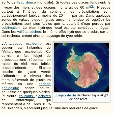
70 % de l'
eau douce
mondiale). Si toutes ces glaces fondaient, le
[
24
]
niveau des mers et des océans monterait de
60 m
. Presque
partout à l'intérieur du continent, les précipitations sont
particulièrement faibles, moins de
20 mm
par an. Dans quelques
zones de «glace bleue» (glace ancienne fondue et regelée) les
précipitations sont plus faibles que la quantité d'eau perdue par
sublimation
. Le bilan hydrique local est par conséquent négatif.
Dans les
vallées sèches
, le même effet hydrique se produit sur un
sol rocheux, créant ainsi un paysage de type aride.
L'
Antarctique occidental
est
couvert par l'inlandsis de
l'Antarctique occidental. Ce
dernier a fait l'objet de
préoccupations récentes en
raison du réel, mais faible,
risque d'effondrement. Si cette
couche de glace venait
s'effondrer, le niveau des
mers s'élèverait de plusieurs
mètres en une
période
géologique
assez courte,
peut-être en quelques siècles.
Image satellite
de l'Antarctique et
Plusieurs
courants glaciaires
de son relief.
en Antarctique, qui
représentent à peu près 10 %
de l'inlandsis, s'écoulent jusqu'à l'une des barrières de glace.