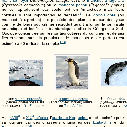
manchot royal
(
Aptenodytes patagonicus
), le
manchot à jugulaire
(
Pygoscelis antarcticus
) ou le
manchot papou
(
Pygoscelis papua
)
ne se reproduisent pas seulement en Antarctique mais leurs
[
73
]
colonies y sont importantes et denses
. Le
gorfou doré
(ou
manchot à aigrettes) qui possède des plumes autour des yeux
comme de longs sourcils, se reproduit quant à lui sur la péninsule
antarctique et les îles sub-antarctiques telles la Géorgie du Sud.
Quoique concentrée sur les parties côtières du continent et de ses
îles environnantes, la population de manchots et de gorfous est
[
73
]
estimée à 20 millions de couples
.
Un
léopard des 
Une
sterne couronnée
Un
manchot empereur
(
Hydrurga lepton
(
Sterna vittata
) posée sur
(
Aptenodytes forsteri
) adulte
reposant sur un
ic
une épave à l'
île Entreprise
.
en
Terre Adélie
.
e
e
Aux
XVIII
et
XIX
siècles
, l'
otarie de Kerguelen
a été décimée pour
sa fourrure par des chasseurs originaires des
États-Unis
et du
[
74
]