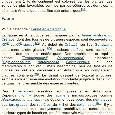
uniquement 1 % du continent est colonisé par les plantes. Les
zones les plus favorables sont les parties côtières occidentales, la
[
64
]
péninsule Antarctique et les îles sub-antarctiques
.
Faune
Voir la catégorie :
Faune en Antarctique
.
La faune en Antarctique est marquée par la
faune australe du
Crétacé
, dont des fossiles de plusieurs espèces sont découverts au
e
e
[
65
]
XIX
et
XX
siècles
. Au début du
Crétacé
, sur l'est-
Gondwana
[
65
]
alors sans calotte glaciaire
, plusieurs espèces sont recensées,
comme des animaux endémiques. Des amphibiens et reptiles
géants (
Temnospondyli
,
Plesiosauroidea
), dinosaures
(
Cryolophosaurus
,
Antarctopelta
,
Glacialisaurus
) ou des
mammifères y ont vécu, mais néanmoins, peu de fossiles de
dinosaures ont été découverts en Antarctique en comparaison
[
65
]
d'autres continents
. Le climat passant de tropical à polaire,
semble avoir entraîné une évolution importante jusqu'à la disparition
de quasiment l'ensemble des espèces vivantes.
Peu d'
invertébrés
terrestres sont présents en Antarctique.
Cependant on y trouve des
acariens
microscopiques comme
Alaskozetes antarcticus
mais également des
poux
, des
nématodes
,
[
66
]
des
tardigrades
, des
rotifères
, du
krill
et des
collemboles
. Il y a
peu de temps, des écosystèmes antédiluviens, constitués de
plusieurs types de bactéries, ont été retrouvés vivants, emprisonnés