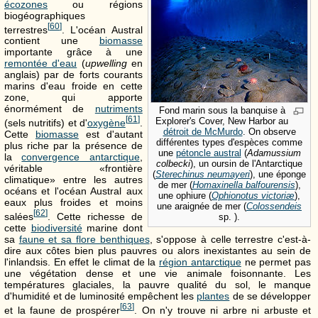
écozones
ou régions
biogéographiques
[
60
]
terrestres
. L'océan Austral
contient une
biomasse
importante grâce à une
remontée d'eau
(
upwelling
en
anglais) par de forts courants
marins d'eau froide en cette
zone, qui apporte
énormément de
nutriments
Fond marin sous la banquise à
[
61
]
Explorer's Cover, New Harbor au
(sels nutritifs) et d'
oxygène
.
détroit de McMurdo
. On observe
Cette
biomasse
est d'autant
différentes types d'espèces comme
plus riche par la présence de
une
pétoncle austral
(
Adamussium
la
convergence antarctique
,
colbecki
), un oursin de l'Antarctique
véritable «frontière
(
Sterechinus neumayeri
), une éponge
climatique» entre les autres
de mer (
Homaxinella balfourensis
),
océans et l'océan Austral aux
une ophiure (
Ophionotus victoriæ
),
eaux plus froides et moins
une araignée de mer (
Colossendeis
[
62
]
salées
. Cette richesse de
sp. ).
cette
biodiversité
marine dont
sa
faune et sa flore benthiques
, s'oppose à celle terrestre c'est-à-
dire aux côtes bien plus pauvres ou alors inexistantes au sein de
l'inlandsis. En effet le climat de la
région antarctique
ne permet pas
une végétation dense et une vie animale foisonnante. Les
températures glaciales, la pauvre qualité du sol, le manque
d'humidité et de luminosité empêchent les
plantes
de se développer
[
63
]
et la faune de prospérer
. On n'y trouve ni arbre ni arbuste et