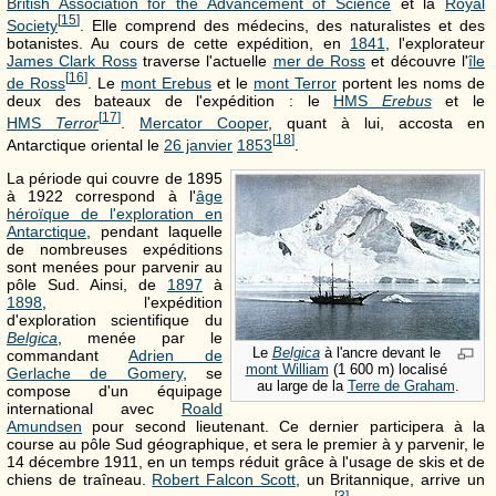
British Association for the Advancement of Science
et la
Royal
[
15
]
Society
. Elle comprend des médecins, des naturalistes et des
botanistes. Au cours de cette expédition, en
1841
, l'explorateur
James Clark Ross
traverse l'actuelle
mer de Ross
et découvre l'
île
[
16
]
de Ross
. Le
mont Erebus
et le
mont Terror
portent les noms de
deux des bateaux de l'expédition : le
HMS
Erebus
et le
[
17
]
HMS
Terror
.
Mercator Cooper
, quant à lui, accosta en
[
18
]
Antarctique oriental le
26 janvier
1853
.
La période qui couvre de 1895
à 1922 correspond à l'
âge
héroïque de l'exploration en
Antarctique
, pendant laquelle
de nombreuses expéditions
sont menées pour parvenir au
pôle Sud. Ainsi, de
1897
à
1898
, l'expédition
d'exploration scientifique du
Belgica
, menée par le
Le
Belgica
à l'ancre devant le
commandant
Adrien de
mont William
(
1 600 m
) localisé
Gerlache de Gomery
, se
au large de la
Terre de Graham
.
compose d'un équipage
international avec
Roald
Amundsen
pour second lieutenant. Ce dernier participera à la
course au pôle Sud géographique, et sera le premier à y parvenir, le
14 décembre 1911, en un temps réduit grâce à l'usage de skis et de
chiens de traîneau.
Robert Falcon Scott
, un Britannique, arrive un
[
3
]