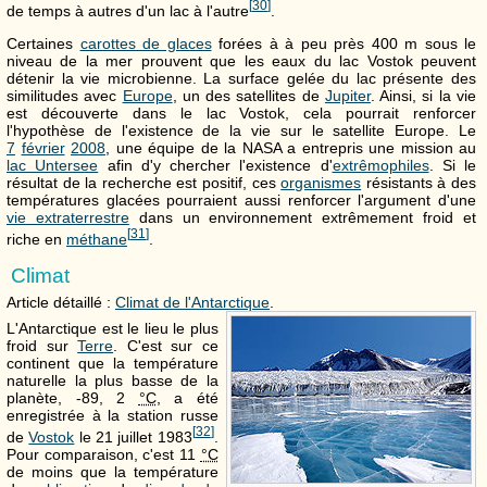
[
30
]
de temps à autres d'un lac à l'autre
.
Certaines
carottes de glaces
forées à à peu près
400 m
sous le
niveau de la mer prouvent que les eaux du lac Vostok peuvent
détenir la vie microbienne. La surface gelée du lac présente des
similitudes avec
Europe
, un des satellites de
Jupiter
. Ainsi, si la vie
est découverte dans le lac Vostok, cela pourrait renforcer
l'hypothèse de l'existence de la vie sur le satellite Europe. Le
7
février
2008
, une équipe de la NASA a entrepris une mission au
lac Untersee
afin d'y chercher l'existence d'
extrêmophiles
. Si le
résultat de la recherche est positif, ces
organismes
résistants à des
températures glacées pourraient aussi renforcer l'argument d'une
vie extraterrestre
dans un environnement extrêmement froid et
[
31
]
riche en
méthane
.
Climat
Article détaillé :
Climat de l'Antarctique
.
L'Antarctique est le lieu le plus
froid sur
Terre
. C'est sur ce
continent que la température
naturelle la plus basse de la
planète,
-89, 2
°C
, a été
enregistrée à la station russe
[
32
]
de
Vostok
le 21 juillet 1983
.
Pour comparaison, c'est
11
°C
de moins que la température