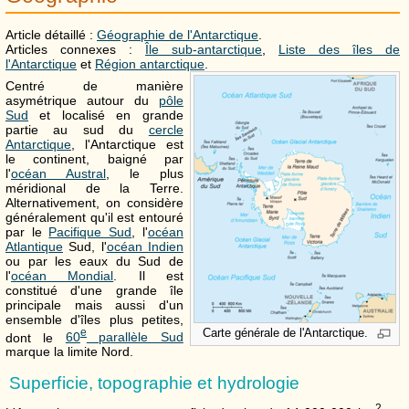
Article détaillé :
Géographie de l'Antarctique
.
Articles connexes :
Île sub-antarctique
,
Liste des îles de
l'Antarctique
et
Région antarctique
.
Centré de manière
asymétrique autour du
pôle
Sud
et localisé en grande
partie au sud du
cercle
Antarctique
, l'Antarctique est
le continent, baigné par
l'
océan Austral
, le plus
méridional de la Terre.
Alternativement, on considère
généralement qu'il est entouré
par le
Pacifique Sud
, l'
océan
Atlantique
Sud, l'
océan Indien
ou par les eaux du Sud de
l'
océan Mondial
. Il est
constitué d'une grande île
principale mais aussi d'un
ensemble d'îles plus petites,
Carte générale de l'Antarctique.
e
dont le
60
parallèle Sud
marque la limite Nord.
Superficie, topographie et hydrologie
2