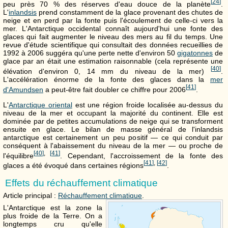
[
24
]
peu près 70 % des réserves d'eau douce de la planète
.
L'
inlandsis
prend constamment de la glace provenant des chutes de
neige et en perd par la fonte puis l'écoulement de celle-ci vers la
mer. L'Antarctique occidental connaît aujourd'hui une fonte des
glaces qui fait augmenter le niveau des mers au fil du temps. Une
revue d'étude scientifique qui consultait des données recueillies de
1992 à 2006 suggéra qu'une perte nette d'environ
50
gigatonnes
de
glace par an était une estimation raisonnable (cela représente une
[
40
]
élévation d'environ
0, 14 mm
du niveau de la mer)
.
L'accélération énorme de la fonte des glaces dans la
mer
[
41
]
d'Amundsen
a peut-être fait doubler ce chiffre pour 2006
.
L'
Antarctique oriental
est une région froide localisée au-dessus du
niveau de la mer et occupant la majorité du continent. Elle est
dominée par de petites accumulations de neige qui se transforment
ensuite en glace. Le bilan de masse général de l'inlandsis
antarctique est certainement un peu positif — ce qui conduit par
conséquent à l'abaissement du niveau de la mer — ou proche de
[
40
]
,
[
41
]
l'équilibre
. Cependant, l'accroissement de la fonte des
[
41
]
,
[
42
]
glaces a été évoqué dans certaines régions
.
Effets du réchauffement climatique
Article principal :
Réchauffement climatique
.
L'Antarctique est la zone la
plus froide de la Terre. On a
longtemps cru qu'elle