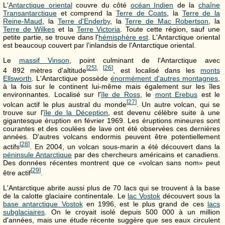
L'
Antarctique oriental
couvre du côté
océan Indien
de la
chaîne
Transantarctique
et comprend la
Terre de Coats
, la
Terre de la
Reine-Maud
, la
Terre d'Enderby
, la
Terre de Mac Robertson
, la
Terre de Wilkes
et la
Terre Victoria
. Toute cette région, sauf une
petite partie, se trouve dans l'
hémisphère est
. L'Antarctique oriental
est beaucoup couvert par l'inlandsis de l'Antarctique oriental.
Le
massif Vinson
, point culminant de l'Antarctique avec
[
25
]
,
[
26
]
4 892 mètres
d'altitude
, est localisé dans les
monts
Ellsworth
. L'Antarctique possède
énormément d'autres montagnes
,
à la fois sur le continent lui-même mais également sur les îles
environnantes. Localisé sur l'
île de Ross
, le
mont Erebus
est le
[
27
]
volcan actif le plus austral du monde
. Un autre volcan, qui se
trouve sur l'
île de la Déception
, est devenu célèbre suite à une
gigantesque éruption en février 1969. Les éruptions mineures sont
courantes et des coulées de lave ont été observées ces dernières
années. D'autres volcans endormis peuvent être potentiellement
[
28
]
actifs
. En 2004, un volcan sous-marin a été découvert dans la
péninsule Antarctique
par des chercheurs américains et canadiens.
Des données récentes montrent que ce «volcan sans nom» peut
[
29
]
être actif
.
L'Antarctique abrite aussi plus de
70 lacs
qui se trouvent à la base
de la calotte glaciaire continentale. Le
lac Vostok
découvert sous la
base antarctique Vostok
en 1996, est le plus grand de ces
lacs
subglaciaires
. On le croyait isolé depuis
500 000
à un million
d'années, mais une étude récente suggère que ses eaux circulent