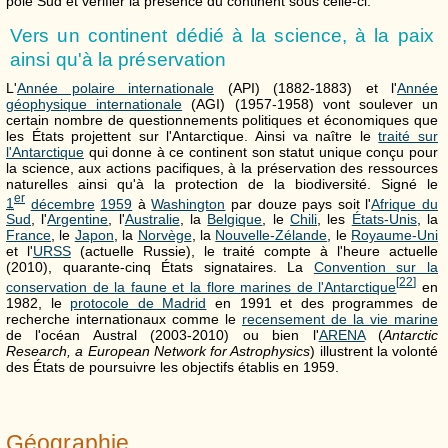
pôle Sud et vérifier la présence du continent sous celle-ci.
Vers un continent dédié à la science, à la paix
ainsi qu'à la préservation
L'
Année polaire internationale
(API) (1882-1883) et l'
Année
géophysique internationale
(AGI) (1957-1958) vont soulever un
certain nombre de questionnements politiques et économiques que
les États projettent sur l'Antarctique. Ainsi va naître le
traité sur
l'Antarctique
qui donne à ce continent son statut unique conçu pour
la science, aux actions pacifiques, à la préservation des ressources
naturelles ainsi qu'à la protection de la biodiversité. Signé le
er
1
décembre
1959
à
Washington
par douze pays soit l'
Afrique du
Sud
, l'
Argentine
, l'
Australie
, la
Belgique
, le
Chili
, les
États-Unis
, la
France
, le
Japon
, la
Norvège
, la
Nouvelle-Zélande
, le
Royaume-Uni
et l'
URSS
(actuelle Russie), le traité compte à l'heure actuelle
(2010), quarante-cinq États signataires. La
Convention sur la
[
22
]
conservation de la faune et la flore marines de l'Antarctique
en
1982, le
protocole de Madrid
en 1991 et des programmes de
recherche internationaux comme le
recensement de la vie marine
de l'océan Austral (2003-2010) ou bien l'
ARENA
(
Antarctic
Research, a European Network for Astrophysics
) illustrent la volonté
des États de poursuivre les objectifs établis en 1959.
Géographie