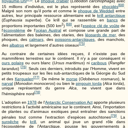
Royaume-Uni
. Le
phoque crabier
(
Lobodon carcinophaga
) avec
[
68
]
15 millions d'individus, est le plus représenté des
phocidés
.
Malgré son nom qu'il porte et comme le
phoque de Weddell
entre
autres, leur principale ressource alimentaire est le
krill antarctique
(
Euphausia superba
). Ce krill qui se rassemble en
bancs
de
2
[
68
]
proportions importantes (
500 km
)
, est l'
espèce clé de voûte
de
l'
écosystème
de l'
océan Austral
et compose une grande part de
l'alimentation des baleines, des otaries, des
léopards de mer
, des
phoques, des
calmars
, des
poissons-antarctiques
, des manchots,
[
75
]
des
albatros
et largement d'autres oiseaux
.
Au contraire de certaines idées reçues, il n'existe pas de
mammifères terrestres sur le continent. Il n'y a par conséquent ni
ours polaire
ou ours blanc (
Ursus maritimus
) ni
caribous
(
Rangifer
[
76
]
tarandus
)
. Seuls ces derniers, introduits par l'Homme, vivent en
petits troupeaux sur les îles sub-antarctiques de la Géorgie du Sud
[
77
]
et des
Kerguelen
. De même le
morse
(
Odobenus rosmarus
), le
narval
(
Monodon monoceros
) ou bien le
pingouin torda
(
Alca torda
),
unique représentant du genre
Alca
, ne vivent que dans
[
78
]
l'hémisphère nord
.
L'adoption en
1978
de l'
Antarctic Conservation Act
apporte plusieurs
restrictions à l'activité américaine sur le continent. Ainsi, l'importation
de plantes ou d'animaux exotiques peut entraîner des sanctions
[
79
]
pénales tout comme l'extraction d'espèces autochtones
. La
surpêche
du
krill
, un animal qui joue un grand rôle dans
l'écosystème de l'Antarctique, pousse les gouvernements à