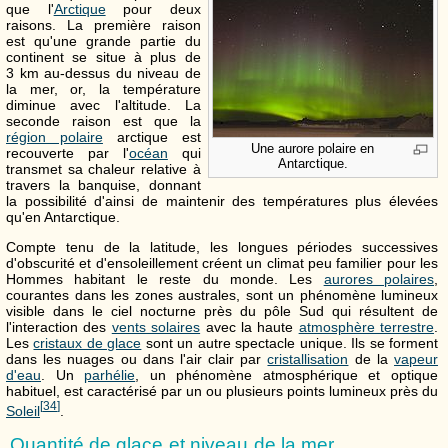
que l'
Arctique
pour deux
raisons. La première raison
est qu'une grande partie du
continent se situe à plus de
3 km
au-dessus du niveau de
la mer, or, la température
diminue avec l'altitude. La
seconde raison est que la
région polaire
arctique est
Une aurore polaire en
recouverte par l'
océan
qui
Antarctique.
transmet sa chaleur relative à
travers la banquise, donnant
la possibilité d'ainsi de maintenir des températures plus élevées
qu'en Antarctique.
Compte tenu de la latitude, les longues périodes successives
d'obscurité et d'ensoleillement créent un climat peu familier pour les
Hommes habitant le reste du monde. Les
aurores polaires
,
courantes dans les zones australes, sont un phénomène lumineux
visible dans le ciel nocturne près du pôle Sud qui résultent de
l'interaction des
vents solaires
avec la haute
atmosphère terrestre
.
Les
cristaux de glace
sont un autre spectacle unique. Ils se forment
dans les nuages ou dans l'air clair par
cristallisation
de la
vapeur
d'eau
. Un
parhélie
, un phénomène atmosphérique et optique
habituel, est caractérisé par un ou plusieurs points lumineux près du
[
34
]
Soleil
.
Quantité de glace et niveau de la mer