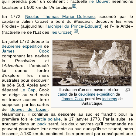
qu'il prendra pour un continent : l'actuelle
île Bouvet
néenmoins
[
5
]
localisée à
1 500 km
de l'Antarctique
.
En 1772,
Nicolas Thomas Marion-Dufresne
, secondé par le
capitaine Julien Crozet à bord du
Mascarin
, découvre les «îles
Froides» (aujourd'hui l'
archipel du Prince-Édouard
) et l'«île Aride»
[
6
]
(l'actuelle île de l'Est des
îles Crozet
)
.
En juillet 1772 débute la
deuxième expédition
de
James Cook
comprenant les navires
la
Resolution
et
l'
Adventure
. L'amirauté
lui donne l'ordre
d'explorer les mers
australes pour découvrir
le pôle Sud. Après avoir
dépassé
Le Cap
, Cook
Illustration d'un des navires et d'un
canot
de la
deuxième expédition
de
se dirige au sud mais
James Cook
parmi les
icebergs
de
ne trouve aucune terre
l'Antarctique.
supposée par les cartes
de
Bouvet de Lozier
.
Néanmoins, il continue sa descente au sud et franchit pour la
première fois le
cercle polaire
, le 17 janvier 1773. Par la suite, se
trouvant dans un
pack
serré, les deux navires qu'il commande ne
peuvent poursuivre leur descente au sud quoiqu'ils se situent, sans
le savoir, à
130 km
du continent. Ils reprennent par conséquent une