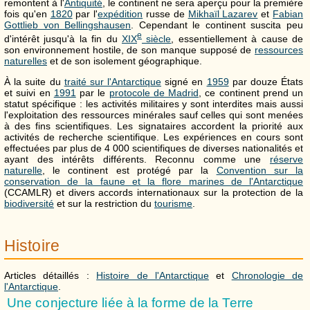
remontent à l'
Antiquité
, le continent ne sera aperçu pour la première
fois qu'en
1820
par l'
expédition
russe de
Mikhaïl Lazarev
et
Fabian
Gottlieb von Bellingshausen
. Cependant le continent suscita peu
e
d'intérêt jusqu'à la fin du
XIX
siècle
, essentiellement à cause de
son environnement hostile, de son manque supposé de
ressources
naturelles
et de son isolement géographique.
À la suite du
traité sur l'Antarctique
signé en
1959
par douze États
et suivi en
1991
par le
protocole de Madrid
, ce continent prend un
statut spécifique : les activités militaires y sont interdites mais aussi
l'exploitation des ressources minérales sauf celles qui sont menées
à des fins scientifiques. Les signataires accordent la priorité aux
activités de recherche scientifique. Les expériences en cours sont
effectuées par plus de 4 000 scientifiques de diverses nationalités et
ayant des intérêts différents. Reconnu comme une
réserve
naturelle
, le continent est protégé par la
Convention sur la
conservation de la faune et la flore marines de l'Antarctique
(CCAMLR) et divers accords internationaux sur la protection de la
biodiversité
et sur la restriction du
tourisme
.
Histoire
Articles détaillés :
Histoire de l'Antarctique
et
Chronologie de
l'Antarctique
.
Une conjecture liée à la forme de la Terre