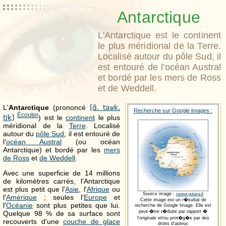
Antarctique
L'Antarctique est le continent
le plus méridional de la Terre.
Localisé autour du pôle Sud, il
est entouré de l'océan Austral
et bordé par les mers de Ross
et de Weddell.
L'
Antarctique
(prononcé
[ɑ̃. taʁk.
Recherche sur Google Images :
Écouter
tik]
) est le
continent
le plus
méridional de la
Terre
. Localisé
autour du
pôle Sud
, il est entouré de
l'
océan Austral
(ou océan
Antarctique) et bordé par les
mers
de Ross
et
de Weddell
.
Avec une superficie de 14 millions
de kilomètres carrés, l'Antarctique
est plus petit que l'
Asie
, l'
Afrique
ou
Source image :
institut-polaire.fr
l'
Amérique
; seules l'
Europe
et
Cette image est un r�sultat de
l'
Océanie
sont plus petites que lui.
recherche de Google Image. Elle est
peut-�tre r�duite par rapport �
Quelque 98 % de sa surface sont
l'originale et/ou prot�g�e par des
recouverts d'une
couche de glace
droits d'auteur.