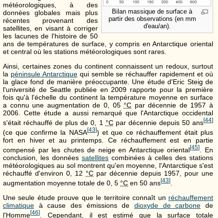
météorologiques, à des
Bilan massique de surface à
données globales mais plus
partir des observations (en mm
récentes provenant des
d'eau/an).
satellites, en visant à corriger
les lacunes de l'histoire de 50
ans de températures de surface, y compris en Antarctique oriental
et central où les stations météorologiques sont rares.
Ainsi, certaines zones du continent connaissent un redoux, surtout
la
péninsule Antarctique
qui semble se réchauffer rapidement et où
la glace fond de manière préoccupante. Une étude d'Eric Steig de
l'université de Seattle publiée en 2009 rapporte pour la première
fois qu'à l'échelle du continent la température moyenne en surface
a connu une augmentation de
0, 05
°C
par décennie de 1957 à
2006. Cette étude a aussi remarqué que l'Antarctique occidental
[
44
]
s'était réchauffé de plus de
0, 1
°C
par décennie depuis 50 ans
[
43
]
(ce que confirme la NASA
) et que ce réchauffement était plus
fort en hiver et au printemps. Ce réchauffement est en partie
[
45
]
compensé par les chutes de neige en Antarctique oriental
. En
conclusion, les données
satellites
combinées à celles des stations
météorologiques au sol montrent qu'en moyenne, l'Antarctique s'est
réchauffé d'environ
0, 12
°C
par décennie depuis 1957, pour une
[
43
]
augmentation moyenne totale de
0, 5
°C
en 50 ans
.
Une seule étude prouve que le territoire connaît un
réchauffement
climatique
à cause des émissions de
dioxyde de carbone
de
[
46
]
l'Homme
. Cependant, il est estimé que la surface totale