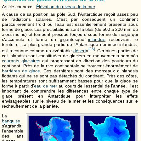
Article connexe :
Élévation du niveau de la mer
.
À cause de sa position au pôle Sud, l'Antarctique reçoit assez peu
de radiations solaires. C'est par conséquent un continent
particulièrement froid où l'eau est essentiellement présente sous
forme de glace. Les précipitations sont faibles (de 500 à
200 mm
ou
alors moins) et tombent presque toujours sous forme de neige qui
s'accumule et forme un gigantesque
inlandsis
recouvrant le
territoire. La plus grande partie de l'Antarctique nommée inlandsis,
[
36
]
est reconnue comme un «véritable
désert
»
. Certaines parties de
cet inlandsis sont constituées de glaciers en mouvements nommés
courants glaciaires
qui progressent en direction des pourtours du
continent. Près de la rive continentale se trouvent énormément de
barrières de glace
. Ces dernières sont des morceaux d'inlandsis
flottants qui ne se sont pas détachés du continent. Près des côtes,
les températures sont suffisamment basses pour que la glace se
forme à partir d'
eau de mer
au cours de l'essentiel de l'année. Il est
important de comprendre les différences entre chaque type de
glace présent en Antarctique pour interpréter les effets
envisageables sur le niveau de la mer et les conséquences sur le
réchauffement de la planète.
La
banquise
s'agrandit
l'ensemble
des ans
durant