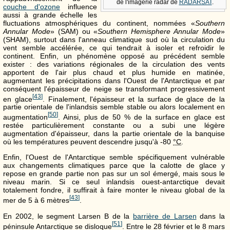
de l'imagerie radar de
RADARSAT
.
couche d'ozone
influence
aussi à grande échelle les
fluctuations atmosphériques du continent, nommées «
Southern
Annular Mode
» (SAM) ou «
Southern Hemisphere Annular Mode
»
(SHAM), surtout dans l'anneau climatique sud où la circulation du
vent semble accélérée, ce qui tendrait à isoler et refroidir le
continent. Enfin, un phénomène opposé au précédent semble
exister : des variations régionales de la circulation des vents
apportent de l'air plus chaud et plus humide en matinée,
augmentant les précipitations dans l'Ouest de l'Antarctique et par
conséquent l'épaisseur de neige se transformant progressivement
[
43
]
en glace
. Finalement, l'épaisseur et la surface de glace de la
partie orientale de l'inlandsis semble stable ou alors localement en
[
50
]
augmentation
. Ainsi, plus de 50 % de la surface en glace est
restée particulièrement constante ou a subi une légère
augmentation d'épaisseur, dans la partie orientale de la banquise
où les températures peuvent descendre jusqu'à
-80
°C
.
Enfin, l'Ouest de l'Antarctique semble spécifiquement vulnérable
aux changements climatiques parce que la calotte de glace y
repose en grande partie non pas sur un sol émergé, mais sous le
niveau marin. Si ce seul inlandsis ouest-antarctique devait
totalement fondre, il suffirait à faire monter le niveau global de la
[
43
]
mer de 5 à
6 mètres
.
En 2002, le segment Larsen B de la
barrière de Larsen
dans la
[
51
]
péninsule Antarctique se disloque
. Entre le 28 février et le 8 mars