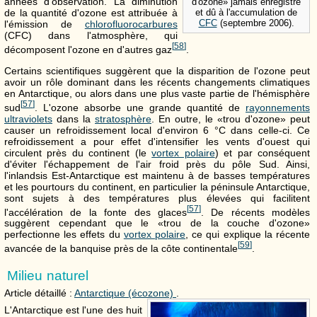
années d'observation. La diminution
d'ozone» jamais enregistré
de la quantité d'ozone est attribuée à
et dû à l'accumulation de
CFC
(septembre 2006).
l'émission de
chlorofluorocarbures
(CFC) dans l'atmosphère, qui
[
58
]
décomposent l'ozone en d'autres gaz
.
Certains scientifiques suggèrent que la disparition de l'ozone peut
avoir un rôle dominant dans les récents changements climatiques
en Antarctique, ou alors dans une plus vaste partie de l'hémisphère
[
57
]
sud
. L'ozone absorbe une grande quantité de
rayonnements
ultraviolets
dans la
stratosphère
. En outre, le «trou d'ozone» peut
causer un refroidissement local d'environ
6 °C
dans celle-ci. Ce
refroidissement a pour effet d'intensifier les vents d'ouest qui
circulent près du continent (le
vortex polaire
) et par conséquent
d'éviter l'échappement de l'air froid près du pôle Sud. Ainsi,
l'inlandsis Est-Antarctique est maintenu à de basses températures
et les pourtours du continent, en particulier la péninsule Antarctique,
sont sujets à des températures plus élevées qui facilitent
[
57
]
l'accélération de la fonte des glaces
. De récents modèles
suggèrent cependant que le «trou de la couche d'ozone»
perfectionne les effets du
vortex polaire
, ce qui explique la récente
[
59
]
avancée de la banquise près de la côte continentale
.
Milieu naturel
Article détaillé :
Antarctique (écozone)
.
L'Antarctique est l'une des huit