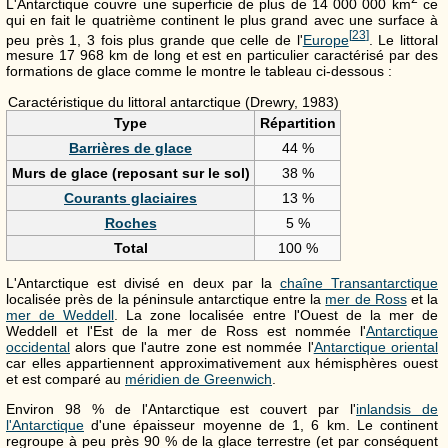
L'Antarctique couvre une superficie de plus de
14 000 000 km
ce
qui en fait le quatrième continent le plus grand avec une surface à
[
23
]
peu près
1, 3 fois
plus grande que celle de l'
Europe
. Le littoral
mesure
17 968 km
de long et est en particulier caractérisé par des
formations de glace comme le montre le tableau ci-dessous :
Caractéristique du littoral antarctique (Drewry, 1983)
Type
Répartition
Barrières de glace
44 %
Murs de glace (reposant sur le sol)
38 %
Courants glaciaires
13 %
Roches
5 %
Total
100 %
L'Antarctique est divisé en deux par la
chaîne Transantarctique
localisée près de la péninsule antarctique entre la
mer de Ross
et la
mer de Weddell
. La zone localisée entre l'Ouest de la mer de
Weddell et l'Est de la mer de Ross est nommée l'
Antarctique
occidental
alors que l'autre zone est nommée l'
Antarctique oriental
car elles appartiennent approximativement aux hémisphères ouest
et est comparé au
méridien de Greenwich
.
Environ 98 % de l'Antarctique est couvert par l'
inlandsis de
l'Antarctique
d'une épaisseur moyenne de
1, 6 km
. Le continent
regroupe à peu près 90 % de la glace terrestre (et par conséquent