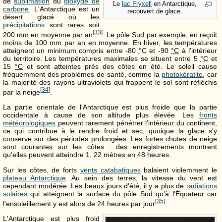
de
sublimation
du
dioxyde de
Le
lac Fryxell
en Antarctique,
carbone
. L'Antarctique est un
recouvert de glace.
désert glacé où les
précipitations
sont rares soit
[
33
]
200 mm
en moyenne par an
. Le pôle Sud par exemple, en reçoit
moins de
100 mm
par an en moyenne. En hiver, les températures
atteignent un minimum compris entre
-80
°C
et
-90
°C
à l'intérieur
du territoire. Les températures maximales se situent entre
5
°C
et
15
°C
et sont atteintes près des côtes en été. Le soleil cause
fréquemment des problèmes de santé, comme la
photokératite
, car
la majorité des rayons ultraviolets qui frappent le sol sont réfléchis
[
34
]
par la neige
.
La partie orientale de l'Antarctique est plus froide que la partie
occidentale à cause de son altitude plus élevée. Les
fronts
météorologiques
peuvent rarement pénétrer l'intérieur du continent,
ce qui contribue à le rendre froid et sec, quoique la glace s'y
conserve sur des périodes prolongées. Les fortes chutes de neige
sont courantes sur les côtes : des enregistrements montrent
qu'elles peuvent atteindre
1, 22 mètres
en
48 heures
.
Sur les côtes, de forts
vents catabatiques
balaient violemment le
plateau Antarctique
. Au sein des terres, la vitesse du vent est
cependant modérée. Les beaux jours d'été, il y a plus de
radiations
solaires
qui atteignent la surface du pôle Sud qu'à l'Équateur car
[
35
]
l'ensoleillement y est alors de
24 heures
par jour
.
L'Antarctique est plus froid