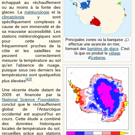
échappait au réchauffement
ou au moins à la fonte des
glaces. La
météorologie
et la
climatologie
y sont
spécifiquement complexes à
cause de son immensité et de
sa mauvaise accessibilité. Les
stations météorologiques sont
Principales zones où la banquise
pour cette raison
effectue une avancée en mer,
fréquemment proches de la
formant des
barrières de glace
. C'est
côte et les satellites ne
là que se produit le
vêlage
peuvent correctement
d'
icebergs
.
mesurer la température au sol
qu'en l'absence de nuage,
puisque sous ces derniers les
températures sont quelquefois
[
43
]
plus élevées
.
Une récente étude datant de
2009 et financée par la
National Science Foundation
,
conclut que le réchauffement
global de l'Antarctique
occidental est aujourd'hui en
cours. Cette étude a combiné
des données historiques
locales de température du sol,
recueillies grâce aux stations