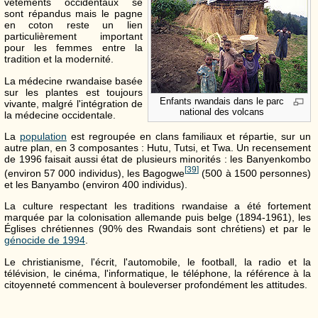
vêtements occidentaux se
sont répandus mais le pagne
en coton reste un lien
particulièrement important
pour les femmes entre la
tradition et la modernité.
La médecine rwandaise basée
sur les plantes est toujours
Enfants rwandais dans le parc
vivante, malgré l'intégration de
national des volcans
la médecine occidentale.
La
population
est regroupée en clans familiaux et répartie, sur un
autre plan, en 3 composantes : Hutu, Tutsi, et Twa. Un recensement
de 1996 faisait aussi état de plusieurs minorités : les Banyenkombo
[
39
]
(environ 57 000 individus), les Bagogwe
(500 à 1500 personnes)
et les Banyambo (environ 400 individus).
La culture respectant les traditions rwandaise a été fortement
marquée par la colonisation allemande puis belge (1894-1961), les
Églises chrétiennes (90% des Rwandais sont chrétiens) et par le
génocide de 1994
.
Le christianisme, l'écrit, l'automobile, le football, la radio et la
télévision, le cinéma, l'informatique, le téléphone, la référence à la
citoyenneté commencent à bouleverser profondément les attitudes.