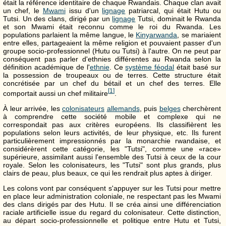
était la référence identitaire de chaque Rwandais. Chaque clan avait
un chef, le
Mwami
issu d'un
lignage
patriarcal, qui était Hutu ou
Tutsi. Un des clans, dirigé par un
lignage
Tutsi, dominait le Rwanda
et son Mwami était reconnu comme le roi du Rwanda. Les
populations parlaient la même langue, le
Kinyarwanda
, se mariaient
entre elles, partageaient la même religion et pouvaient passer d'un
groupe socio-professionnel (Hutu ou Tutsi) à l'autre. On ne peut par
conséquent pas parler d'ethnies différentes au Rwanda selon la
définition académique de l'
ethnie
. Ce
système féodal
était basé sur
la possession de troupeaux ou de terres. Cette structure était
concrétisée par un chef du bétail et un chef des terres. Elle
[
1
]
comportait aussi un chef militaire
.
À leur arrivée, les
colonisateurs
allemands
, puis
belges
cherchèrent
à comprendre cette société mobile et complexe qui ne
correspondait pas aux critères européens. Ils classifièrent les
populations selon leurs activités, de leur physique, etc. Ils furent
particulièrement impressionnés par la monarchie rwandaise, et
considérèrent cette catégorie, les "Tutsi", comme une «race»
supérieure, assimilant aussi l'ensemble des Tutsi à ceux de la cour
royale. Selon les colonisateurs, les "Tutsi" sont plus grands, plus
clairs de peau, plus beaux, ce qui les rendrait plus aptes à diriger.
Les colons vont par conséquent s'appuyer sur les Tutsi pour mettre
en place leur administration coloniale, ne respectant pas les Mwami
des clans dirigés par des Hutu. Il se créa ainsi une différenciation
raciale artificielle issue du regard du colonisateur. Cette distinction,
au départ socio-professionnelle et politique entre Hutu et Tutsi,