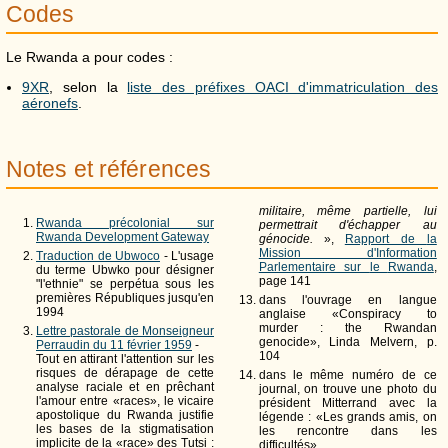
Codes
Le Rwanda a pour codes :
9XR
, selon la
liste des préfixes OACI d'immatriculation des
aéronefs
.
Notes et références
militaire, même partielle, lui
Rwanda précolonial sur
permettrait d'échapper au
Rwanda Development Gateway
génocide.
»,
Rapport de la
Mission d'Information
Traduction de Ubwoco
- L'usage
Parlementaire sur le Rwanda
,
du terme Ubwko pour désigner
page 141
"l'ethnie" se perpétua sous les
premières Républiques jusqu'en
dans l'ouvrage en langue
1994
anglaise «Conspiracy to
murder : the Rwandan
Lettre pastorale de Monseigneur
genocide», Linda Melvern, p.
Perraudin du 11 février 1959
-
104
Tout en attirant l'attention sur les
risques de dérapage de cette
dans le même numéro de ce
analyse raciale et en prêchant
journal, on trouve une photo du
l'amour entre «races», le vicaire
président Mitterrand avec la
apostolique du Rwanda justifie
légende : «Les grands amis, on
les bases de la stigmatisation
les rencontre dans les
implicite de la «race» des Tutsi :
difficultés»