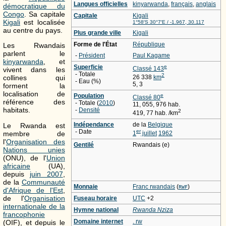
Langues officielles
kinyarwanda
,
français
,
anglais
démocratique du
Congo
. Sa capitale
Capitale
Kigali
Kigali
est localisée
1°58′S
30°7′E
/
-1.967
,
30.117
au centre du pays.
Plus grande ville
Kigali
Forme de l'État
République
Les Rwandais
parlent le
-
Président
Paul Kagame
kinyarwanda
, et
Superficie
e
Classé 143
vivent dans les
- Totale
2
26 338
km
collines qui
- Eau (%)
5, 3
forment la
localisation de
Population
e
Classé 80
référence des
- Totale (
2010
)
11, 055, 976 hab.
habitats.
-
Densité
2
419, 77 hab. /km
Indépendance
de la
Belgique
Le Rwanda est
- Date
er
membre de
1
juillet
1962
l'
Organisation des
Gentilé
Rwandais (e)
Nations unies
(ONU), de l'
Union
africaine
(UA),
depuis
juin 2007
,
de la
Communauté
Monnaie
Franc rwandais
(
)
RWF
d'Afrique de l'Est
,
de l'
Organisation
Fuseau horaire
UTC
+2
internationale de la
Hymne national
Rwanda Nziza
francophonie
Domaine internet
. rw
(OIF), et depuis le