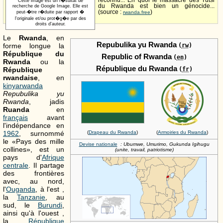
reconnu... En quoi le massacre des Tutsi
Cette image est un r�sultat de
du Rwanda est bien un génocide...
recherche de Google Image. Elle est
(source :
)
peut-�tre r�duite par rapport �
rwanda.free
l'originale et/ou prot�g�e par des
droits d'auteur.
Le
Rwanda
, en
Repubulika yu Rwanda
forme longue la
(
rw
)
République du
Republic of Rwanda
(
en
)
Rwanda
ou la
République du Rwanda
République
(
fr
)
rwandaise
, en
kinyarwanda
Repubulika yu
Rwanda
, jadis
Ruanda
en
français
avant
l'indépendance en
1962
, surnommé
(
Drapeau du Rwanda
)
(
Armoiries du Rwanda
)
le «Pays des mille
Devise nationale
: Ubumwe, Umurimo, Gukunda Igihugu
collines», est un
(unite, travail, patriotisme)
pays d'
Afrique
centrale
. Il partage
des frontières
avec, au nord,
l'
Ouganda
, à l'est ,
la
Tanzanie
, au
sud, le
Burundi
,
ainsi qu'à l'ouest ,
la
République