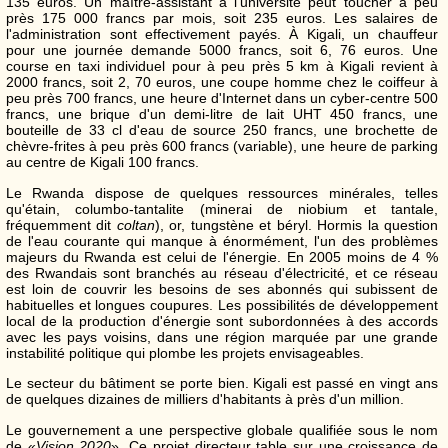
135 euros
. Un maître-assistant à l'université peut toucher à peu
près 175 000 francs par mois, soit
235 euros
. Les salaires de
l'administration sont effectivement payés. À Kigali, un chauffeur
pour une journée demande 5000 francs, soit
6, 76 euros
. Une
course en taxi individuel pour à peu près
5 km
à Kigali revient à
2000 francs, soit
2, 70 euros
, une coupe homme chez le coiffeur à
peu près 700 francs, une heure d'Internet dans un cyber-centre 500
francs, une brique d'un demi-litre de lait UHT 450 francs, une
bouteille de 33 cl d'eau de source 250 francs, une brochette de
chèvre-frites à peu près 600 francs (variable), une heure de parking
au centre de Kigali 100 francs.
Le Rwanda dispose de quelques ressources minérales, telles
qu'étain, columbo-tantalite (minerai de niobium et tantale,
fréquemment dit
coltan
), or, tungstène et béryl. Hormis la question
de l'eau courante qui manque à énormément, l'un des problèmes
majeurs du Rwanda est celui de l'énergie. En 2005 moins de 4 %
des Rwandais sont branchés au réseau d'électricité, et ce réseau
est loin de couvrir les besoins de ses abonnés qui subissent de
habituelles et longues coupures. Les possibilités de développement
local de la production d'énergie sont subordonnées à des accords
avec les pays voisins, dans une région marquée par une grande
instabilité politique qui plombe les projets envisageables.
Le secteur du bâtiment se porte bien. Kigali est passé en vingt ans
de quelques dizaines de milliers d'habitants à près d'un million.
Le gouvernement a une perspective globale qualifiée sous le nom
de «
Vision 2020
». Ce projet directeur table sur une croissance de