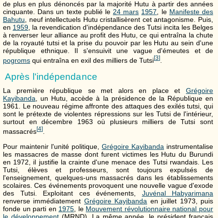
de plus en plus dénoncés par la majorité Hutu à partir des années
cinquante. Dans un texte publié le
24 mars
1957
, le
Manifeste des
Bahutu
, neuf intellectuels Hutu cristallisèrent cet antagonisme. Puis,
en
1959
, la revendication d'indépendance des Tutsi incita les Belges
à renverser leur alliance au profit des Hutu, ce qui entraîna la chute
de la royauté tutsi et la prise du pouvoir par les Hutu au sein d'une
république ethnique. Il s'ensuivit une vague d'émeutes et de
[
3
]
pogroms
qui entraîna en exil des milliers de Tutsi
.
Après l'indépendance
La première république se met alors en place et
Grégoire
Kayibanda
, un Hutu, accède à la présidence de la République en
1961. Le nouveau régime affronte des attaques des exilés tutsi, qui
sont le prétexte de violentes répressions sur les Tutsi de l'intérieur,
surtout en décembre 1963 où plusieurs milliers de Tutsi sont
[
4
]
massacrés
.
Pour maintenir l'unité politique,
Grégoire Kayibanda
instrumentalise
les massacres de masse dont furent victimes les Hutu du Burundi
en 1972, il justifie la crainte d'une menace des Tutsi rwandais. Les
Tutsi, élèves et professeurs, sont toujours expulsés de
l'enseignement, quelques-uns massacrés dans les établissements
scolaires. Ces événements provoquent une nouvelle vague d'exode
des Tutsi. Exploitant ces événements,
Juvénal Habyarimana
renverse immédiatement
Grégoire Kayibanda
en juillet 1973, puis
fonde un parti en
1975
, le
Mouvement révolutionnaire national pour
le développement
(MRND). La même année, le président français