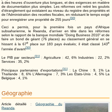
à des heures d'ouverture plus longues, et des exigences en matière
de documentation plus simples. Les réformes ont retiré les goulots
d'étranglement qui existaient au niveau du registre des propriétés et
de l'Administration des recettes fiscales, en réduisant le temps exigé
[
30
]
pour enregistrer une propriété de 255 jours
.
Ceci a permis, pour la première fois un pays d'Afrique
subsaharienne, le Rwanda, d'arriver en tête dans les réformes
selon le rapport de la banque mondiale "Doing Business 2010" et de
faire un bond de géant (76 places) au classement général en se
e
e
hissant à la 67
place sur 183 pays évalués; il était classé 143
[
30
]
l'année d'avant
.
[
31
]
Le PIB par secteurs
: Agriculture : 42, 6% Industries : 22, 2%
Services : 35, 2%
[
31
]
Principaux partenaires d'exportations
: La Chine : 9, 1% La
Thaïlande : 8, 6% L'Allemagne : 7, 3% Les États-Unis : 4, 5% La
Belgique : 4, 1%
Géographie
Article détaillé :
Géographie du
Rwanda
.