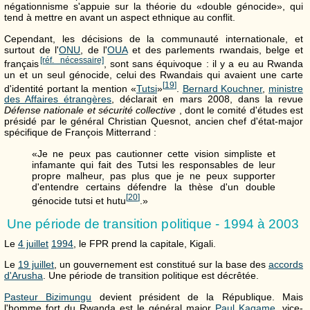
négationnisme s'appuie sur la théorie du «double génocide», qui
tend à mettre en avant un aspect ethnique au conflit.
Cependant, les décisions de la communauté internationale, et
surtout de l'
ONU
, de l'
OUA
et des parlements rwandais, belge et
[réf. nécessaire]
français
, sont sans équivoque : il y a eu au Rwanda
un et un seul génocide, celui des Rwandais qui avaient une carte
[
19
]
d'identité portant la mention «
Tutsi
»
.
Bernard Kouchner
,
ministre
des Affaires étrangères
, déclarait en mars 2008, dans la revue
Défense nationale et sécurité collective
, dont le comité d'études est
présidé par le général Christian Quesnot, ancien chef d'état-major
spécifique de François Mitterrand :
«Je ne peux pas cautionner cette vision simpliste et
infamante qui fait des Tutsi les responsables de leur
propre malheur, pas plus que je ne peux supporter
d'entendre certains défendre la thèse d'un double
[
20
]
génocide tutsi et hutu
.»
Une période de transition politique - 1994 à 2003
Le
4 juillet
1994
, le FPR prend la capitale, Kigali.
Le
19 juillet
, un gouvernement est constitué sur la base des
accords
d'Arusha
. Une période de transition politique est décrêtée.
Pasteur Bizimungu
devient président de la République. Mais
l'homme fort du Rwanda est le général major
Paul Kagame
, vice-