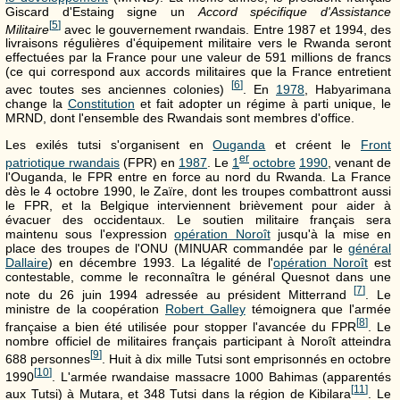
Giscard d'Estaing signe un
Accord spécifique d'Assistance
[
5
]
Militaire
avec le gouvernement rwandais. Entre 1987 et 1994, des
livraisons régulières d'équipement militaire vers le Rwanda seront
effectuées par la France pour une valeur de 591 millions de francs
(ce qui correspond aux accords militaires que la France entretient
[
6
]
avec toutes ses anciennes colonies)
. En
1978
, Habyarimana
change la
Constitution
et fait adopter un régime à parti unique, le
MRND, dont l'ensemble des Rwandais sont membres d'office.
Les exilés tutsi s'organisent en
Ouganda
et créent le
Front
er
patriotique rwandais
(FPR) en
1987
. Le
1
octobre
1990
, venant de
l'Ouganda, le FPR entre en force au nord du Rwanda. La France
dès le 4 octobre 1990, le Zaïre, dont les troupes combattront aussi
le FPR, et la Belgique interviennent brièvement pour aider à
évacuer des occidentaux. Le soutien militaire français sera
maintenu sous l'expression
opération Noroît
jusqu'à la mise en
place des troupes de l'ONU (MINUAR commandée par le
général
Dallaire
) en décembre 1993. La légalité de l'
opération Noroît
est
contestable, comme le reconnaîtra le général Quesnot dans une
[
7
]
note du 26 juin 1994 adressée au président Mitterrand
. Le
ministre de la coopération
Robert Galley
témoignera que l'armée
[
8
]
française a bien été utilisée pour stopper l'avancée du FPR
. Le
nombre officiel de militaires français participant à Noroît atteindra
[
9
]
688 personnes
. Huit à dix mille Tutsi sont emprisonnés en octobre
[
10
]
1990
. L'armée rwandaise massacre 1000 Bahimas (apparentés
[
11
]
aux Tutsi) à Mutara, et 348 Tutsi dans la région de Kibilara
. Le