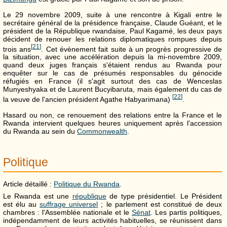
Le 29 novembre 2009, suite à une rencontre à Kigali entre le
secrétaire général de la présidence française, Claude Guéant, et le
président de la République rwandaise, Paul Kagamé, les deux pays
décident de renouer les relations diplomatiques rompues depuis
[
21
]
trois ans
. Cet évènement fait suite à un progrès progressive de
la situation, avec une accélération depuis la mi-novembre 2009,
quand deux juges français s'étaient rendus au Rwanda pour
enquêter sur le cas de présumés responsables du génocide
réfugiés en France (il s'agit surtout des cas de Wenceslas
Munyeshyaka et de Laurent Bucyibaruta, mais également du cas de
[
22
]
la veuve de l'ancien président Agathe Habyarimana)
.
Hasard ou non, ce renouement des relations entre la France et le
Rwanda intervient quelques heures uniquement après l'accession
du Rwanda au sein du
Commonwealth
.
Politique
Article détaillé :
Politique du Rwanda
.
Le Rwanda est une
république
de type présidentiel. Le Président
est élu au
suffrage universel
; le parlement est constitué de deux
chambres : l'Assemblée nationale et le
Sénat
. Les partis politiques,
indépendamment de leurs activités habituelles, se réunissent dans