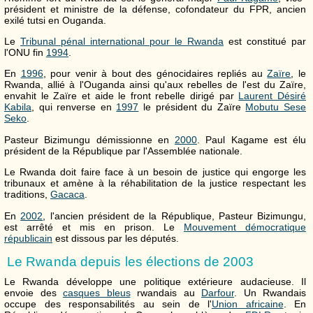
président et ministre de la défense, cofondateur du FPR, ancien
exilé tutsi en Ouganda.
Le
Tribunal pénal international pour le Rwanda
est constitué par
l'ONU fin
1994
.
En
1996
, pour venir à bout des génocidaires repliés au
Zaïre
, le
Rwanda, allié à l'Ouganda ainsi qu'aux rebelles de l'est du Zaïre,
envahit le Zaïre et aide le front rebelle dirigé par
Laurent Désiré
Kabila
, qui renverse en
1997
le président du Zaïre
Mobutu Sese
Seko
.
Pasteur Bizimungu démissionne en
2000
. Paul Kagame est élu
président de la République par l'Assemblée nationale.
Le Rwanda doit faire face à un besoin de justice qui engorge les
tribunaux et amène à la réhabilitation de la justice respectant les
traditions,
Gacaca
.
En
2002
, l'ancien président de la République, Pasteur Bizimungu,
est arrêté et mis en prison. Le
Mouvement démocratique
républicain
est dissous par les députés.
Le Rwanda depuis les élections de 2003
Le Rwanda développe une politique extérieure audacieuse. Il
envoie des
casques bleus
rwandais au
Darfour
. Un Rwandais
occupe des responsabilités au sein de l'
Union africaine
. En