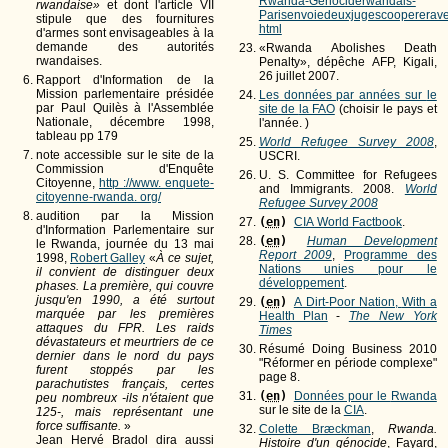
Rwanda-Genociderwandais-
rwandaise»
et dont l'article VII
Parisenvoiedeuxjugescoopererave
stipule que des fournitures
html
d'armes sont envisageables à la
demande des autorités
«Rwanda Abolishes Death
rwandaises.
Penalty», dépêche AFP, Kigali,
26 juillet 2007.
Rapport d'Information de la
Mission parlementaire présidée
Les données par années sur le
par Paul Quilès à l'Assemblée
site de la FAO
(choisir le pays et
Nationale, décembre 1998,
l'année. )
tableau pp 179
World Refugee Survey 2008
,
note accessible sur le site de la
USCRI.
Commission d'Enquête
U. S. Committee for Refugees
Citoyenne,
http ://www. enquete-
and Immigrants. 2008.
World
citoyenne-rwanda. org/
Refugee Survey 2008
audition par la Mission
(
en
)
CIA World Factbook
.
d'Information Parlementaire sur
(
en
)
Human Development
le Rwanda, journée du 13 mai
Report 2009
,
Programme des
1998,
Robert Galley
«
À ce sujet,
Nations unies pour le
il convient de distinguer deux
développement
.
phases. La première, qui couvre
jusqu'en 1990, a été surtout
(
en
)
A Dirt-Poor Nation, With a
marquée par les premières
Health Plan
-
The New York
attaques du FPR. Les raids
Times
dévastateurs et meurtriers de ce
Résumé Doing Business 2010
dernier dans le nord du pays
"Réformer en période complexe"
furent stoppés par les
page 8.
parachutistes français, certes
(
en
)
Données pour le Rwanda
peu nombreux -ils n'étaient que
sur le site de la
CIA
.
125-, mais représentant une
force suffisante.
»
Colette Bræckman
,
Rwanda.
Jean Hervé Bradol dira aussi
Histoire d'un génocide
, Fayard,