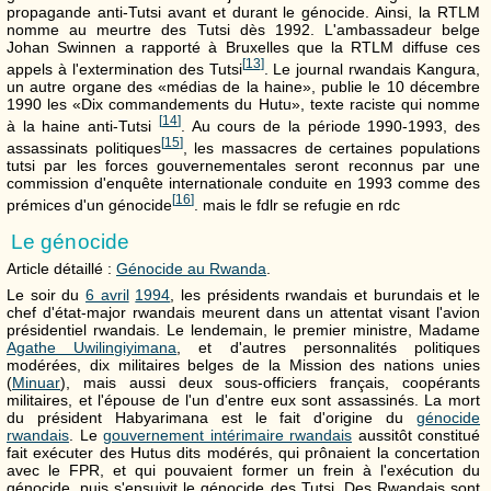
propagande anti-Tutsi avant et durant le génocide. Ainsi, la RTLM
nomme au meurtre des Tutsi dès 1992. L'ambassadeur belge
Johan Swinnen a rapporté à Bruxelles que la RTLM diffuse ces
[
13
]
appels à l'extermination des Tutsi
. Le journal rwandais Kangura,
un autre organe des «médias de la haine», publie le 10 décembre
1990 les «Dix commandements du Hutu», texte raciste qui nomme
[
14
]
à la haine anti-Tutsi
. Au cours de la période 1990-1993, des
[
15
]
assassinats politiques
, les massacres de certaines populations
tutsi par les forces gouvernementales seront reconnus par une
commission d'enquête internationale conduite en 1993 comme des
[
16
]
prémices d'un génocide
. mais le fdlr se refugie en rdc
Le génocide
Article détaillé :
Génocide au Rwanda
.
Le soir du
6 avril
1994
, les présidents rwandais et burundais et le
chef d'état-major rwandais meurent dans un attentat visant l'avion
présidentiel rwandais. Le lendemain, le premier ministre, Madame
Agathe Uwilingiyimana
, et d'autres personnalités politiques
modérées, dix militaires belges de la Mission des nations unies
(
Minuar
), mais aussi deux sous-officiers français, coopérants
militaires, et l'épouse de l'un d'entre eux sont assassinés. La mort
du président Habyarimana est le fait d'origine du
génocide
rwandais
. Le
gouvernement intérimaire rwandais
aussitôt constitué
fait exécuter des Hutus dits modérés, qui prônaient la concertation
avec le FPR, et qui pouvaient former un frein à l'exécution du
génocide, puis s'ensuivit le génocide des Tutsi. Des Rwandais sont