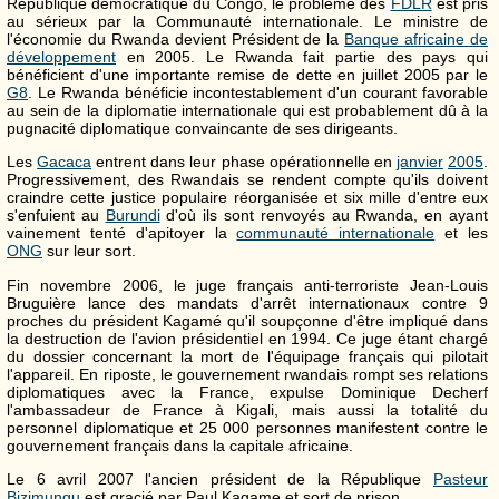
République démocratique du Congo, le problème des
FDLR
est pris
au sérieux par la Communauté internationale. Le ministre de
l'économie du Rwanda devient Président de la
Banque africaine de
développement
en 2005. Le Rwanda fait partie des pays qui
bénéficient d'une importante remise de dette en juillet 2005 par le
G8
. Le Rwanda bénéficie incontestablement d'un courant favorable
au sein de la diplomatie internationale qui est probablement dû à la
pugnacité diplomatique convaincante de ses dirigeants.
Les
Gacaca
entrent dans leur phase opérationnelle en
janvier
2005
.
Progressivement, des Rwandais se rendent compte qu'ils doivent
craindre cette justice populaire réorganisée et six mille d'entre eux
s'enfuient au
Burundi
d'où ils sont renvoyés au Rwanda, en ayant
vainement tenté d'apitoyer la
communauté internationale
et les
ONG
sur leur sort.
Fin novembre 2006, le juge français anti-terroriste Jean-Louis
Bruguière lance des mandats d'arrêt internationaux contre 9
proches du président Kagamé qu'il soupçonne d'être impliqué dans
la destruction de l'avion présidentiel en 1994. Ce juge étant chargé
du dossier concernant la mort de l'équipage français qui pilotait
l'appareil. En riposte, le gouvernement rwandais rompt ses relations
diplomatiques avec la France, expulse Dominique Decherf
l'ambassadeur de France à Kigali, mais aussi la totalité du
personnel diplomatique et 25 000 personnes manifestent contre le
gouvernement français dans la capitale africaine.
Le 6 avril 2007 l'ancien président de la République
Pasteur
Bizimungu
est gracié par Paul Kagame et sort de prison.