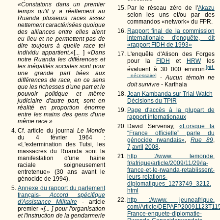
«Constatons dans un premier
Par le réseau zéro de l'
Akazu
temps qu'il y a réellement au
selon les uns et/ou par des
Ruanda plusieurs races assez
commandos «network» du FPR.
nettement caractérisées quoique
Rapport final de la commission
des alliances entre elles aient
internationale d'enquête, dit
eu lieu et ne permettent pas de
«rapport FIDH de 1993»
dire toujours à quelle race tel
individu appartient.»
[... ]
«Dans
L'enquête d'Alison des Forges
notre Ruanda les différences et
pour la
FIDH
et
HRW
les
les inégalités sociales sont pour
[réf.
évaluent à 30 000 environ
une grande part liées aux
nécessaire]
-
Aucun témoin ne
différences de race, en ce sens
doit survivre
- Karthala
que les richesses d'une part et le
Jean Kambanda sur Trial Watch
pouvoir politique et même
Décisions du TPIR
judiciaire d'autre part, sont en
réalité en proportion énorme
Page d'accès à la plupart de
entre les mains des gens d'une
rapport internationaux
même race.»
David Servenay,
«Lorsque la
Cf. article du journal
Le Monde
“France officielle” parle du
du 4 février 1964 :
génocide rwandais»
,
Rue 89
,
«L'extermination des Tutsi, les
7
avril
2008
.
massacres du Ruanda sont la
http ://www. lemonde.
manifestation d'une haine
fr/afrique/article/2009/11/29/la-
raciale soigneusement
france-et-le-rwanda-retablissent-
entretenue» (30 ans avant le
leurs-relations-
génocide de 1994).
diplomatiques_1273749_3212.
Annexe du rapport du parlement
html
français-
Accord spécifique
http ://www. jeuneafrique.
d'Assistance Militaire
- article
com/Article/DEPAFP20091123T115
premier
«[... ] pour l'organisation
France-enquete-diplomatie-
et l'instruction de la gendarmerie