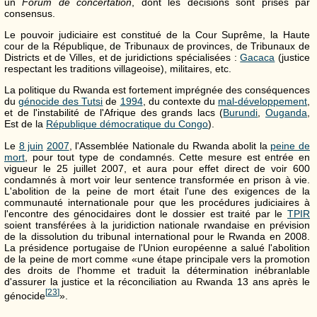
un
Forum de concertation
, dont les décisions sont prises par
consensus.
Le pouvoir judiciaire est constitué de la Cour Suprême, la Haute
cour de la République, de Tribunaux de provinces, de Tribunaux de
Districts et de Villes, et de juridictions spécialisées :
Gacaca
(justice
respectant les traditions villageoise), militaires, etc.
La politique du Rwanda est fortement imprégnée des conséquences
du
génocide des Tutsi
de
1994
, du contexte du
mal-développement
,
et de l'instabilité de l'Afrique des grands lacs (
Burundi
,
Ouganda
,
Est de la
République démocratique du Congo
).
Le
8 juin
2007
, l'Assemblée Nationale du Rwanda abolit la
peine de
mort
, pour tout type de condamnés. Cette mesure est entrée en
vigueur le 25 juillet 2007, et aura pour effet direct de voir 600
condamnés à mort voir leur sentence transformée en prison à vie.
L'abolition de la peine de mort était l'une des exigences de la
communauté internationale pour que les procédures judiciaires à
l'encontre des génocidaires dont le dossier est traité par le
TPIR
soient transférées à la juridiction nationale rwandaise en prévision
de la dissolution du tribunal international pour le Rwanda en 2008.
La présidence portugaise de l'Union européenne a salué l'abolition
de la peine de mort comme «une étape principale vers la promotion
des droits de l'homme et traduit la détermination inébranlable
d'assurer la justice et la réconciliation au Rwanda 13 ans après le
[
23
]
génocide
».