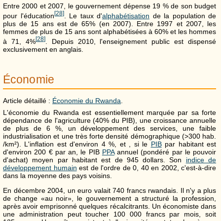
Entre 2000 et 2007, le gouvernement dépense 19 % de son budget
[
28
]
pour l'éducation
. Le taux d'
alphabétisation
de la population de
plus de 15 ans est de 65% (en 2007). Entre 1997 et 2007, les
femmes de plus de 15 ans sont alphabétisées à 60% et les hommes
[
28
]
à 71, 4%
. Depuis 2010, l'enseignement public est dispensé
exclusivement en anglais.
Économie
Article détaillé :
Économie du Rwanda
.
L'économie du Rwanda est essentiellement marquée par sa forte
dépendance de l'agriculture (40% du PIB), une croissance annuelle
de plus de 6 %, un développement des services, une faible
industrialisation et une très forte densité démographique (>300 hab.
/km²). L'inflation est d'environ 4 %, et , si le
PIB
par habitant est
d'environ
200 €
par an, le PIB
PPA
annuel (pondéré par le pouvoir
d'achat) moyen par habitant est de
945 dollars
. Son
indice de
développement humain
est de l'ordre de 0, 40 en 2002, c'est-à-dire
dans la moyenne des pays voisins.
En décembre 2004, un euro valait 740 francs rwandais. Il n'y a plus
de change «au noir», le gouvernement a structuré la profession,
après avoir emprisonné quelques récalcitrants. Un économiste dans
une administration peut toucher 100 000 francs par mois, soit