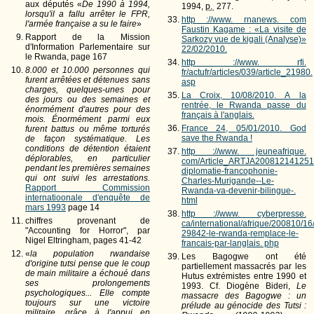
aux députés «
De 1990 à 1994,
1994,
p.
277.
lorsqu'il a fallu arrêter le FPR,
http ://www. rnanews. com
l'armée française a su le faire
»
Faustin Kagame : «La visite de
Rapport de la Mission
Sarkozy vue de kigali (Analyse)»
d'Information Parlementaire sur
22/02/2010.
le Rwanda, page 167
http ://www. rfi.
8.000 et 10.000 personnes qui
fr/actufr/articles/039/article_21980.
furent arrêtées et détenues sans
asp
charges, quelques-unes pour
La Croix, 10/08/2010. A la
des jours ou des semaines et
rentrée, le Rwanda passe du
énormément d'autres pour des
français à l'anglais.
mois. Énormément parmi eux
France 24, 05/01/2010. God
furent battus ou même torturés
save the Rwanda !
de façon systématique. Les
conditions de détention étaient
http ://www. jeuneafrique.
déplorables, en particulier
com/Article_ARTJA200812141251
pendant les premières semaines
diplomatie-francophonie-
qui ont suivi les arrestations.
Charles-Murigande--Le-
Rapport Commission
Rwanda-va-devenir-bilingue-.
internatioonale d'enquête de
html
mars 1993
page 14
http ://www. cyberpresse.
chiffres provenant de
ca/international/afrique/200810/16
"Accounting for Horror", par
29842-le-rwanda-remplace-le-
Nigel Eltringham, pages 41-42
francais-par-langlais. php
«
la population rwandaise
Les Bagogwe ont été
d'origine tutsi pense que le coup
partiellement massacrés par les
de main militaire a échoué dans
Hutus extrémistes entre 1990 et
ses prolongements
1993. Cf. Diogène Bideri,
Le
psychologiques... Elle compte
massacre des Bagogwe : un
toujours sur une victoire
prélude au génocide des Tutsi :
militaire, grâce à l'appui en