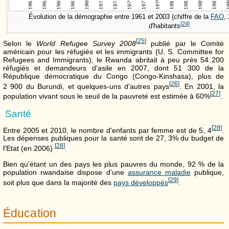
Évolution de la démographie entre 1961 et 2003 (chiffre de la
FAO
,
[
24
]
d'habitants
.
[
25
]
Selon le
World Refugee Survey 2008
publié par le Comité
américain pour les réfugiés et les immigrants (U. S. Committee for
Refugees and Immigrants), le Rwanda abritait à peu près 54 200
réfugiés et demandeurs d'asile en 2007, dont 51 300 de la
République démocratique du Congo (Congo-Kinshasa), plus de
[
26
]
2 900 du Burundi, et quelques-uns d'autres pays
. En 2001, la
[
27
]
population vivant sous le seuil de la pauvreté est estimée à 60%
.
Santé
[
28
]
Entre 2005 et 2010, le nombre d'enfants par femme est de 5, 4
.
Les dépenses publiques pour la santé sont de 27, 3% du budget de
[
28
]
l'Etat (en 2006)
.
Bien qu'étant un des pays les plus pauvres du monde, 92 % de la
population rwandaise dispose d'une
assurance maladie
publique,
[
29
]
soit plus que dans la majorité des
pays développés
.
Éducation