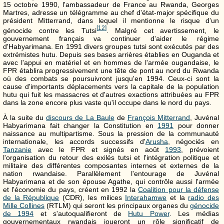
15 octobre 1990, l'ambassadeur de France au Rwanda, Georges
Martres, adresse un télégramme au chef d'état-major spécifique du
président Mitterrand, dans lequel il mentionne le risque d'un
[
12
]
génocide contre les Tutsi
. Malgré cet avertissement, le
gouvernement français va continuer d'aider le régime
d'Habyarimana. En 1991 divers groupes tutsi sont exécutés par des
extrémistes hutu. Depuis ses bases arrières établies en Ouganda et
avec l'appui en matériel et en hommes de l'armée ougandaise, le
FPR établira progressivement une tête de pont au nord du Rwanda
où des combats se poursuivront jusqu'en 1994. Ceux-ci sont la
cause d'importants déplacements vers la capitale de la population
hutu qui fuit les massacres et d'autres exactions attribuées au FPR
dans la zone encore plus vaste qu'il occupe dans le nord du pays.
À la suite du
discours de La Baule
de
François Mitterrand
, Juvénal
Habyarimana fait changer la Constitution en
1991
pour donner
naissance au multipartisme. Sous la pression de la communauté
internationale, les accords successifs d'
Arusha
, négociés en
Tanzanie
avec le FPR et signés en août
1993
, prévoient
l'organisation du retour des exilés tutsi et l'intégration politique et
militaire des différentes composantes internes et externes de la
nation rwandaise. Parallèlement l'entourage de Juvénal
Habyarimana et de son épouse Agathe, qui contrôle aussi l'armée
et l'économie du pays, créent en 1992 la
Coalition pour la défense
de la République
(CDR), les milices
Interahamwe
et la
radio des
Mille Collines
(RTLM) qui seront les principaux organes du
génocide
de 1994
et s'autoqualifieront de
Hutu Power
. Les médias
gouvernementaux rwandais joueront un rôle significatif de