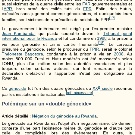
aussi victimes de la guerre civile entre les
FAR
gouvernementales et
l'
APR
, bras armé des exilés tutsi du
FPR
. Enfin, des Hutus,
exécutés sans jugement comme génocidaires, et quelquefois leurs
[
17
]
familles, sont victimes de représailles de soldats du FPR
.
Le gouvernement intérimaire est dirigé par l'ex-premier ministre
Jean Kambanda
, qui plaida coupable devant le
Tribunal pénal
international pour le Rwanda
et fut condamné en
1998
à la prison à
[
18
]
vie pour génocide et crime contre l'humanité
. Le cerveau
présumé du génocide, selon le procureur du
TPIR
, serait le colonel
Théoneste Bagosora
, condamné à la prison à vie en
2008
. Au
moins 800 000 Tutsi et Hutu modérés ont été massacrés selon
l'ONU, plus d'un million selon les autorités rwandaises et plus
toujours selon certains auteurs, qui font remarquer que la
déclaration d'état-civil à l'apparition n'était pas obligatoire au
Rwanda.
e
Ce
génocide
fut l'un des quatre génocides du
XX
siècle
reconnus
[réf. nécessaire]
par les institutions internationales
.
Polémique sur un «double génocide»
Article détaillé :
Négation du génocide au Rwanda
.
Le génocide au Rwanda est l'objet d'un négationnisme. Ce dernier
conteste d'une part l'existence même du génocide et d'autre part
celle de complicités lors des événements. En outre, le