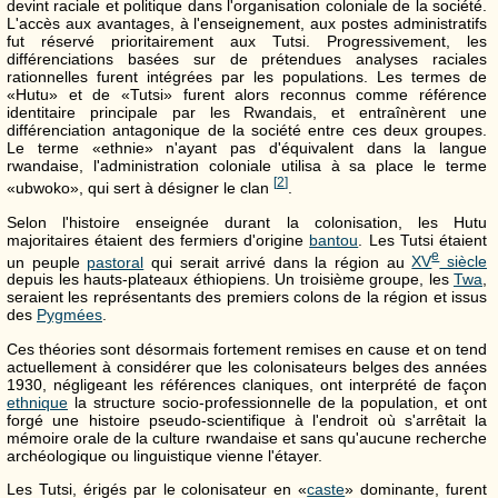
devint raciale et politique dans l'organisation coloniale de la société.
L'accès aux avantages, à l'enseignement, aux postes administratifs
fut réservé prioritairement aux Tutsi. Progressivement, les
différenciations basées sur de prétendues analyses raciales
rationnelles furent intégrées par les populations. Les termes de
«Hutu» et de «Tutsi» furent alors reconnus comme référence
identitaire principale par les Rwandais, et entraînèrent une
différenciation antagonique de la société entre ces deux groupes.
Le terme «ethnie» n'ayant pas d'équivalent dans la langue
rwandaise, l'administration coloniale utilisa à sa place le terme
[
2
]
«ubwoko», qui sert à désigner le clan
.
Selon l'histoire enseignée durant la colonisation, les Hutu
majoritaires étaient des fermiers d'origine
bantou
. Les Tutsi étaient
e
un peuple
pastoral
qui serait arrivé dans la région au
XV
siècle
depuis les hauts-plateaux éthiopiens. Un troisième groupe, les
Twa
,
seraient les représentants des premiers colons de la région et issus
des
Pygmées
.
Ces théories sont désormais fortement remises en cause et on tend
actuellement à considérer que les colonisateurs belges des années
1930, négligeant les références claniques, ont interprété de façon
ethnique
la structure socio-professionnelle de la population, et ont
forgé une histoire pseudo-scientifique à l'endroit où s'arrêtait la
mémoire orale de la culture rwandaise et sans qu'aucune recherche
archéologique ou linguistique vienne l'étayer.
Les Tutsi, érigés par le colonisateur en «
caste
» dominante, furent