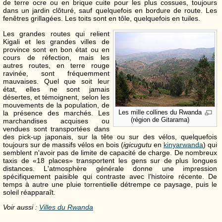
de terre ocre ou en brique cuite pour les plus cossues, toujours
dans un jardin clôturé, sauf quelquefois en bordure de route. Les
fenêtres grillagées. Les toits sont en tôle, quelquefois en tuiles.
Les grandes routes qui relient
Kigali et les grandes villes de
province sont en bon état ou en
cours de réfection, mais les
autres routes, en terre rouge
ravinée, sont fréquemment
mauvaises. Quel que soit leur
état, elles ne sont jamais
désertes, et témoignent, selon les
mouvements de la population, de
Les mille collines du Rwanda
la présence des marchés. Les
(région de Gitarama)
marchandises acquises ou
vendues sont transportées dans
des pick-up japonais, sur la tête ou sur des vélos, quelquefois
toujours sur de massifs vélos en bois (
igicugutu
en
kinyarwanda
) qui
semblent n'avoir pas de limite de capacité de charge. De nombreux
taxis de «18 places» transportent les gens sur de plus longues
distances. L'atmosphère générale donne une impression
spécifiquement paisible qui contraste avec l'histoire récente. De
temps à autre une pluie torrentielle détrempe ce paysage, puis le
soleil réapparaît.
Voir aussi :
Villes du Rwanda