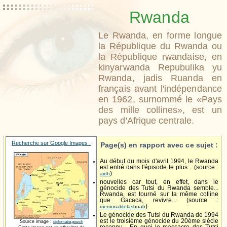
Rwanda
Le Rwanda, en forme longue
la République du Rwanda ou
la République rwandaise, en
kinyarwanda Repubulika yu
Rwanda, jadis Ruanda en
français avant l'indépendance
en 1962, surnommé le «Pays
des mille collines», est un
pays d'Afrique centrale.
Recherche sur Google Images :
Page(s) en rapport avec ce sujet :
Au début du mois d'avril 1994, le Rwanda
est entré dans l'épisode le plus... (source :
)
aidh
nouvelles car tout, en effet, dans le
génocide des Tutsi du Rwanda semble...
Rwanda, est tourné sur la même colline
que Gacaca, revivre... (source :
)
memorialdelashoah
Le génocide des Tutsi du Rwanda de 1994
est le troisième génocide du 20ème siècle
Source image :
diplomatie.gouv.fr