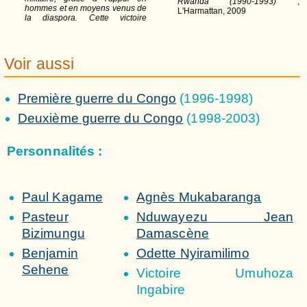
Rwanda (1990-1993)
,
hommes et en moyens venus de
L'Harmattan, 2009
la diaspora. Cette victoire
Voir aussi
Première guerre du Congo
(1996-1998)
Deuxième guerre du Congo
(1998-2003)
Personnalités :
Paul Kagame
Agnès Mukabaranga
Pasteur
Nduwayezu Jean
Bizimungu
Damascène
Benjamin
Odette Nyiramilimo
Sehene
Victoire Umuhoza
Ingabire