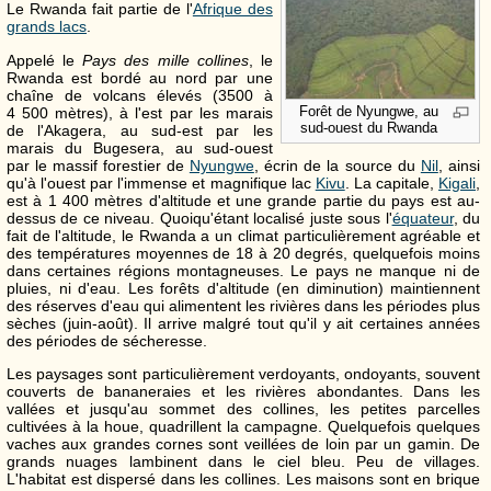
Le Rwanda fait partie de l'
Afrique des
grands lacs
.
Appelé le
Pays des mille collines
, le
Rwanda est bordé au nord par une
chaîne de volcans élevés (3500 à
Forêt de Nyungwe, au
4 500 mètres
), à l'est par les marais
sud-ouest du Rwanda
de l'Akagera, au sud-est par les
marais du Bugesera, au sud-ouest
par le massif forestier de
Nyungwe
, écrin de la source du
Nil
, ainsi
qu'à l'ouest par l'immense et magnifique lac
Kivu
. La capitale,
Kigali
,
est à
1 400 mètres
d'altitude et une grande partie du pays est au-
dessus de ce niveau. Quoiqu'étant localisé juste sous l'
équateur
, du
fait de l'altitude, le Rwanda a un climat particulièrement agréable et
des températures moyennes de 18 à 20 degrés, quelquefois moins
dans certaines régions montagneuses. Le pays ne manque ni de
pluies, ni d'eau. Les forêts d'altitude (en diminution) maintiennent
des réserves d'eau qui alimentent les rivières dans les périodes plus
sèches (juin-août). Il arrive malgré tout qu'il y ait certaines années
des périodes de sécheresse.
Les paysages sont particulièrement verdoyants, ondoyants, souvent
couverts de bananeraies et les rivières abondantes. Dans les
vallées et jusqu'au sommet des collines, les petites parcelles
cultivées à la houe, quadrillent la campagne. Quelquefois quelques
vaches aux grandes cornes sont veillées de loin par un gamin. De
grands nuages lambinent dans le ciel bleu. Peu de villages.
L'habitat est dispersé dans les collines. Les maisons sont en brique