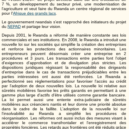
7 %, un développement du secteur privé, une modernisation de
l'agriculture et veut faire du Rwanda un centre régional de services
pour l'
Afrique des grands lacs
.
Le gouvernement rwandais s'est rapproché des initiateurs du projet
du
NEPAD
et partage leur vision.
Depuis 2001, le Rwanda a réformé de manière constante ses lois
commerciales et ses institutions. En 2008, le Rwanda a introduit une
nouvelle loi sur les sociétés qui simplifie la création des entreprises
et renforce les protections des actionnaires minoritaires. Les
entrepreneurs peuvent désormais créer une entreprise en 2
procédures et 3 jours. Les transactions entre parties font l'objet
d'exigences d'approbation et de divulgation plus strictes. Les
dispositions juridiques régissant la responsabilité des dirigeants
d'entreprise dans le cas de transactions préjudiciables entre les
parties intéressées ont aussi été renforcées. Le Rwanda a
perfectionné ses réglementations pour favoriser l'accès au crédit
par l'adoption de deux nouvelles lois. La nouvelle loi relative aux
sûretés mobilières favorise les prêts garantis en permettant à une
gamme plus large d'actifs d'être utilisés comme garantie bancaire.
La loi permet aussi une entente extra-judiciaire de sûretés
mobilières aux créanciers nantis et leur donne une priorité absolue
dans le cadre de la faillite. L'adoption de la nouvelle loi sur
l'insolvabilité au Rwanda a simplifié les procédures de
réorganisation. Les réformes ont aussi inclus des mesures visant à
accélérer le commerce transfrontalier et l'enregistrement des
propriétés foncières. Les retards aux frontières ont été réduits grâce