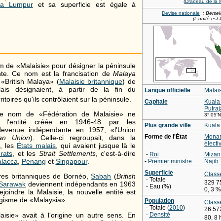
(
Drapeau de la M
la Lumpur
et sa superficie est égale à
Devise nationale
: Berse
(L'unité est 
om de «Malaisie» pour désigner la péninsule
nte. Ce nom est la francisation de
Malaya
 «British Malaya» (
Malaisie britannique
) de
lais désignaient, à partir de la fin du
Langue officielle
Malai
rritoires qu'ils contrôlaient sur la péninsule.
Capitale
Kuala
Putra
le nom de «Fédération de Malaisie» ne
3° 05'N
'à l'entité créée en 1946-48 par les
Plus grande ville
Kuala
 devenue indépendante en 1957, «l'Union
Forme de l'État
Monar
an Union
). Celle-ci regroupait, dans la
électi
e, les
États malais
, qui avaient jusque là le
rats
, et les
Strait Settlements
, c'est-à-dire
-
Roi
Mizan 
lacca
,
Penang
et
Singapour
.
-
Premier ministre
Najib
Superficie
Class
ires britanniques de Bornéo,
Sabah
(
British
- Totale
329 7
Sarawak
deviennent indépendants en 1963
- Eau (%)
0, 3 %
joindre la Malaisie, la nouvelle entité est
gisme de «Malaysia».
Population
Class
- Totale (
2010
)
26 57
aisie» avait à l'origine un autre sens. En
-
Densité
80, 8 