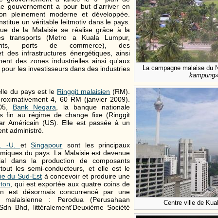
e gouvernement a pour but d'arriver en
on pleinement moderne et développée.
stitue un véritable leitmotiv dans le pays.
ue de la Malaisie se réalise grâce à la
es transports (Metro a Kuala Lumpur,
ponts, ports de commerce), des
 des infrastructures énergétiques, ainsi
ent des zones industrielles ainsi qu'aux
La campagne malaise du N
s pour les investisseurs dans des industries
kampung
elle du pays est le
Ringgit malaisien
(RM).
roximativement 4, 60 RM (janvier 2009).
005,
Bank Negara
, la banque nationale
s fin au régime de change fixe (Ringgit
lar Américain (US). Elle est passée à un
nt administré.
. -U.
et
Singapour
sont les principaux
omiques du pays. La Malaisie est devenue
al dans la production de composants
rtout les semi-conducteurs, et elle est le
ie du Sud-Est
à concevoir et produire une
oton
, qui est exportée aux quatre coins de
ton est désormais concurrencé par une
é malaisienne : Perodua (Perusahaan
Centre ville de Ku
dn Bhd, littéralement'Deuxième Société