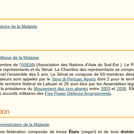
stoire de la Malaisie
.
litique de la Malaisie
.
embre de l'
ASEAN
(Association des Nations d'Asie du Sud-Est ). Le
s représentants et du Sénat. La Chambre des représentants se compo
ersel l'ensemble des 5 ans. Le Sénat se compose de 69 membres dés
ateurs sont appelés par le
Yang di-Pertuan Agong
dont 2 pour le terri
e territoire fédéral de Labuan et 26 sont élus par les Assemblées légi
 la présidence du
Mouvement des non-alignés
entre
2003
et
2006
. El
s accords militaires des
Five Power Defence Arrangements
.
tion
ministration de la Malaisie
.
une fédération composée de treize
États
(
negeri
) et de trois
distri