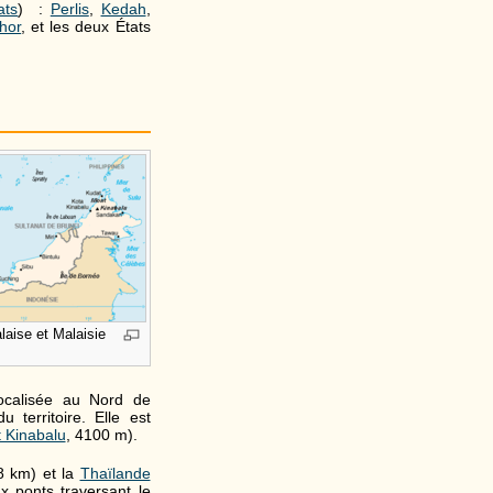
ats
) :
Perlis
,
Kedah
,
hor
, et les deux États
laise et Malaisie
ocalisée au Nord de
territoire. Elle est
 Kinabalu
, 4100 m).
 km) et la
Thaïlande
 ponts traversant le