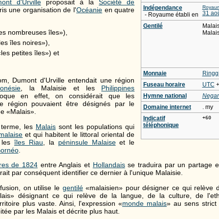
ont d'Urville
proposait à la
Société de
Indépendance
Royaum
is une organisation de l'
Océanie
en quatre
31 ao
- Royaume établi en
Gentilé
Malais
es nombreuses îles»),
Malai
es îles noires»),
les petites îles») et
Monnaie
Ringgi
om, Dumont d'Urville entendait une région
Fuseau horaire
UTC
+
donésie
, la Malaisie et les
Philippines
époque en effet, on considérait que les
Hymne national
Negar
te région pouvaient être désignés par le
Domaine internet
. my
e «Malais».
Indicatif
+60
téléphonique
 terme, les
Malais
sont les populations qui
malaise
et qui habitent le littoral oriental de
 les
îles Riau
, la
péninsule Malaise
et le
ornéo
.
dres de 1824
entre Anglais et
Hollandais
se traduira par un partage 
ait par conséquent identifier ce dernier à l'unique Malaisie.
fusion, on utilise le
gentilé
«malaisien» pour désigner ce qui relève 
lais» désignant ce qui relève de la langue, de la culture, de l'et
itoire plus vaste. Ainsi, l'expression «
monde malais
» au sens strict 
ée par les Malais et décrite plus haut.