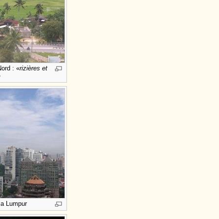
ord : «
rizières et
»
ala Lumpur