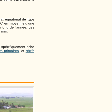
mat équatorial de type
 °C en moyenne), une
u long de l'année. Les
0 mm.
si spécifiquement riche
ts primaires
, et
récifs