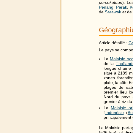
persekutuan
). Le
Penang
,
Perak
,
K
de
Sarawak
et de
Géographi
Article détaillé :
Gé
Le pays se compos
La
Malaisie occ
de la
Thaïland
longue chaîne 
situe à 2189 m
zones foresti
plate, la côte 
plages de sabl
premier lieu lo
Nord du pays 
grenier à riz du
La
Malaisie or
l'
Indonésie
(
Bo
principalement 
La Malaisie parta
(506 km), et dis