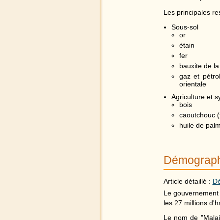
Les principales re
Sous-sol
or
étain
fer
bauxite de la
gaz et pétro
orientale
Agriculture et sy
bois
caoutchouc (
huile de pal
Démograp
Article détaillé :
Dé
Le gouvernement m
les 27 millions d'h
Le nom de "Malais