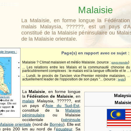
Malaisie
La Malaisie, en forme longue la Fédération
malais Malaysia, ??????, est un pays d'A
constitué de la Malaisie péninsulaire ou Malai
de la Malaisie orientale.
le Images :
Page(s) en rapport avec ce sujet :
Malaisie ? Climat malaisien et météo Malaisie. (source :
)
pays-monde
... Les relations entre les Malais et la communauté chinoise du
particulièrement complexes : le malais est la langue officielle et le ...
... Lundi, le procès de l'ancien vice-Premier ministre malaisien, ...
actuellement leader de l'opposition de son pays "... (source :
)
lejdd
La
Malaisie
, en forme longue
Malaysi
la
Fédération de Malaisie
, en
utard.com
malais
Malaysia
,
??????
, est
r�sultat de
Malaisi
age. Elle est
un pays d'
Asie du Sud-Est
,
r rapport �
constitué de la
Malaisie
t�g�e par des
péninsulaire
ou Malaisie
ur.
occidentale (
péninsule
Malaisie orientale
(nord de
Bornéo
). Elle est
eu près
200 km
au nord de l'
équateur
. Sa