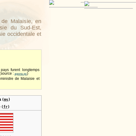
 de Malaisie, en
sie du Sud-Est,
sie occidentale et
 pays furent longtemps
 (source :
)
agora.qc
 ministre de Malaisie et
a
(
ms
)
e
(
fr
)