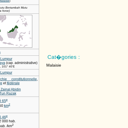
alaisie
)
kutu Bertambah Mutu
la force)
s
Cat�gories :
 Lumpur
jaya
(cap. administrative)
Malaisie
, 101° 40'E
 Lumpur
chie constitutionnelle
,
ve
et
fédérale
Zainal Abidin
 Tun Razak
e
é 65
2
50
km
e
é 46
2 000 hab.
2
hab. /km