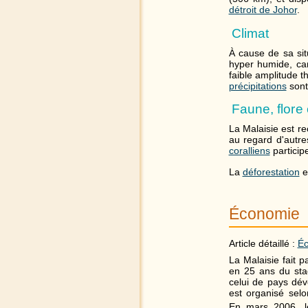
détroit de Johor
.
Climat
À cause de sa sit
hyper humide, ca
faible amplitude t
précipitations
sont
Faune, flore
La Malaisie est 
au regard d'autre
coralliens
particip
La
déforestation
es
Économie
Article détaillé :
Éc
La Malaisie fait p
en 25 ans du st
celui de pays dé
est organisé sel
En mars 2006, l