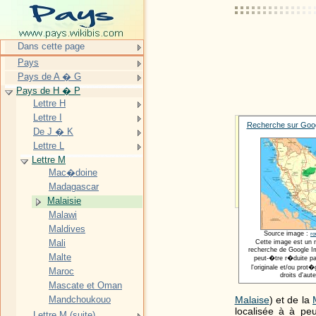
Dans cette page
Pays
Pays de A � G
Pays de H � P
Lettre H
Lettre I
Recherche sur Goog
De J � K
Lettre L
Lettre M
Mac�doine
Madagascar
Malaisie
Malawi
Maldives
Source image :
ro
Mali
Cette image est un 
recherche de Google Im
Malte
peut-�tre r�duite pa
l'originale et/ou pro
Maroc
droits d'aute
Mascate et Oman
Malaise
) et de la
Mandchoukouo
localisée à à p
Lettre M (suite)