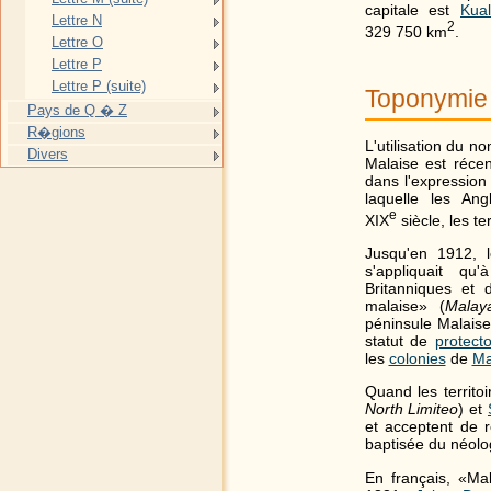
capitale est
Kua
Lettre N
2
329 750 km
.
Lettre O
Lettre P
Lettre P (suite)
Toponymie
Pays de Q � Z
R�gions
L'utilisation du n
Divers
Malaise est réce
dans l'expression
laquelle les Ang
e
XIX
siècle, les te
Jusqu'en 1912, 
s'appliquait qu
Britanniques et
malaise» (
Malay
péninsule Malais
statut de
protecto
les
colonies
de
Ma
Quand les territo
North Limiteo
) et
et acceptent de re
baptisée du néolo
En français, «Mal