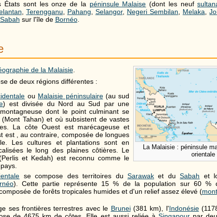
s États sont les onze de la
péninsule Malaise
(dont les neuf
sultan
elantan
,
Terengganu
,
Pahang
,
Selangor
,
Negeri Sembilan
,
Melaka
,
Jo
Sabah
sur l'île de
Bornéo
.
e
ographie de la Malaisie
.
e de deux régions différentes :
identale
ou
Malaisie péninsulaire
(au sud
e
) est divisée du Nord au Sud par une
montagneuse dont le point culminant se
 (Mont Tahan) et où subsistent de vastes
ères. La côte Ouest est marécageuse et
Est est , au contraire, composée de longues
e. Les cultures et plantations sont en
La Malaisie : péninsule ma
calisées le long des plaines côtières. Le
orientale
(Perlis et Kedah) est reconnu comme le
 pays.
ientale
se compose des territoires du
Sarawak
et du
Sabah
et l
rnéo
). Cette partie représente 15 % de la population sur 60 % du 
composée de forêts tropicales humides et d'un relief assez élevé (
mont
ge ses frontières terrestres avec le
Brunei
(381 km), l'
Indonésie
(1178
pose de 4675 km de côtes. Elle est aussi reliée à
Singapour
par deux