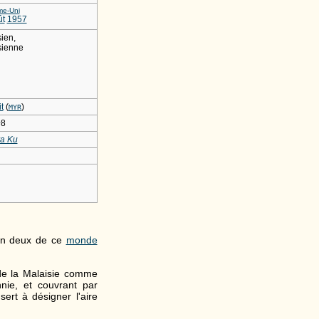
e-Uni
ût
1957
ien,
sienne
t
(
)
MYR
8
a Ku
en deux de ce
monde
de la Malaisie comme
hnie, et couvrant par
sert à désigner l'aire