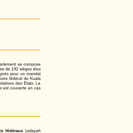
 Parlement se compose
se de 192 sièges élus
ignés pour un mandat
toire fédéral de Kuala
slatives des États. La
le est couverte en cas
cts fédéraux
(
wilayah