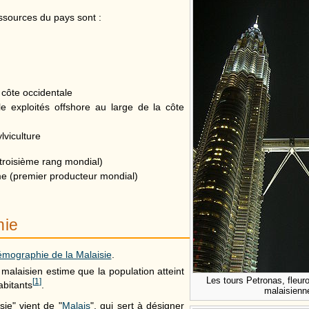
ssources du pays sont :
 côte occidentale
le exploités offshore au large de la côte
lviculture
troisième rang mondial)
me (premier producteur mondial)
hie
mographie de la Malaisie
.
alaisien estime que la population atteint
Les tours Petronas, fleur
[
1
]
abitants
.
malaisienn
ie" vient de "
Malais
", qui sert à désigner