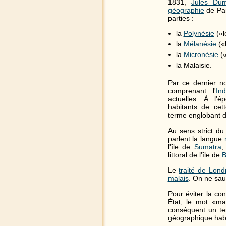
1831,
Jules Dum
géographie
de Par
parties :
la
Polynésie
(«l
la
Mélanésie
(«l
la
Micronésie
(«
la Malaisie.
Par ce dernier n
comprenant l'
In
actuelles. À l'
habitants de cet
terme englobant d
Au sens strict du
parlent la langue
l'île de
Sumatra
,
littoral de l'île de
B
Le
traité de Lon
malais
. On ne saur
Pour éviter la con
État, le mot «ma
conséquent un terr
géographique habit