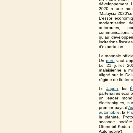
développement. L
2020 a une nati
'Malaysia 2020'con
L'essor économiq
modernisation d
autoroutes, 
communications et
qu'au développem
incitations fiscale
d'exportation.
La monnaie offici
Un
euro
vaut app
Le 21 juillet 2
malaisienne a mi
aligné sur le Dol
régime de flotteme
Le
Japon
, les
É
partenaires écon
un leader mondi
électroniques, su
premier pays d'
As
automobile
, la
Pr
la planète. Pro
seconde sociét
Otomobil Kedua S
Automobile').